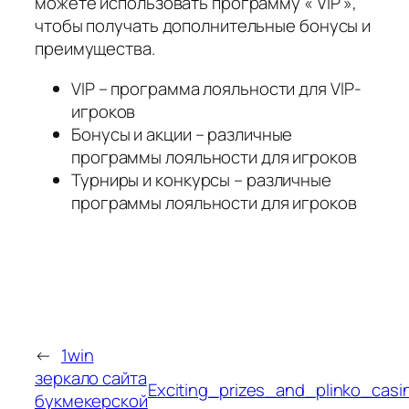
можете использовать программу « VIP »,
чтобы получать дополнительные бонусы и
преимущества.
VIP – программа лояльности для VIP-
игроков
Бонусы и акции – различные
программы лояльности для игроков
Турниры и конкурсы – различные
программы лояльности для игроков
←
1win
зеркало сайта
Exciting_prizes_and_plinko_cas
букмекерской