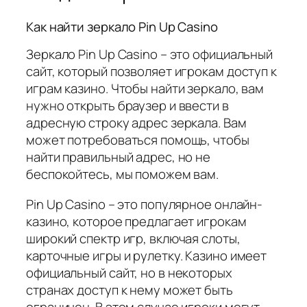
Как найти зеркало Pin Up Casino
Зеркало Pin Up Casino – это официальный
сайт, который позволяет игрокам доступ к
играм казино. Чтобы найти зеркало, вам
нужно открыть браузер и ввести в
адресную строку адрес зеркала. Вам
может потребоваться помощь, чтобы
найти правильный адрес, но не
беспокойтесь, мы поможем вам.
Pin Up Casino – это популярное онлайн-
казино, которое предлагает игрокам
широкий спектр игр, включая слоты,
карточные игры и рулетку. Казино имеет
официальный сайт, но в некоторых
странах доступ к нему может быть
ограничен. В этом случае игроки могут