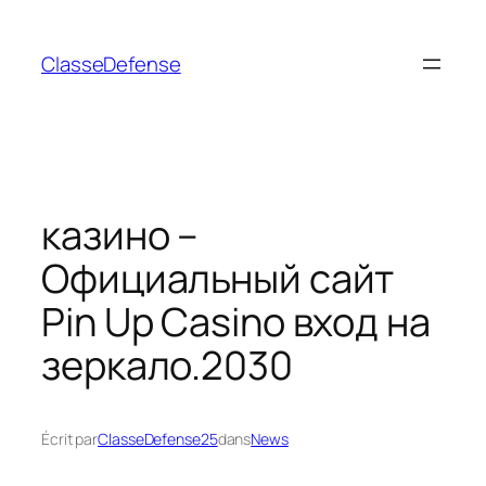
Aller
au
ClasseDefense
contenu
казино –
Официальный сайт
Pin Up Casino вход на
зеркало.2030
Écrit par
ClasseDefense25
dans
News