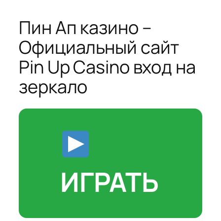
Пин Ап казино –
Официальный сайт
Pin Up Casino вход на
зеркало
ИГРАТЬ