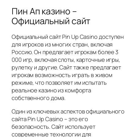
Пин Ап казино –
Официальный сайт
Официальный сайт Pin Up Casino доступен
для игроков из многих стран, включая
Россию. Он предлагает игрокам более 3
000 игр, включая слоты, карточные игры,
рулетку и другие. Сайт также предлагает
игрокам возможность играть в живом
режиме, что позволяет им испытать
реальное казино из комфорта
собственного дома.
Один из ключевых аспектов официального
сайта Pin Up Casino – это его
безопасность. Сайт использует
современные технологии для