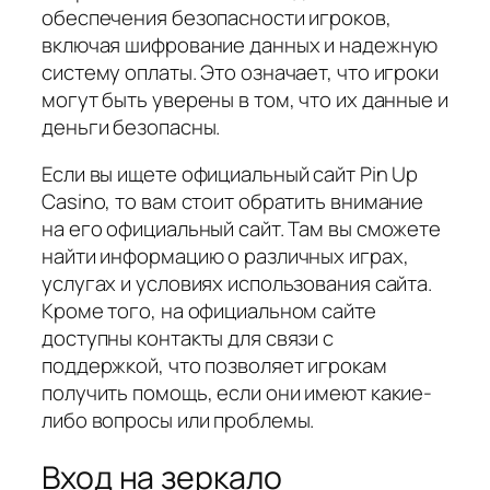
обеспечения безопасности игроков,
включая шифрование данных и надежную
систему оплаты. Это означает, что игроки
могут быть уверены в том, что их данные и
деньги безопасны.
Если вы ищете официальный сайт Pin Up
Casino, то вам стоит обратить внимание
на его официальный сайт. Там вы сможете
найти информацию о различных играх,
услугах и условиях использования сайта.
Кроме того, на официальном сайте
доступны контакты для связи с
поддержкой, что позволяет игрокам
получить помощь, если они имеют какие-
либо вопросы или проблемы.
Вход на зеркало