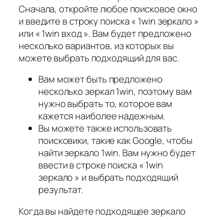
Сначала, откройте любое поисковое окно
и введите в строку поиска « 1win зеркало »
или « 1win вход ». Вам будет предложено
несколько вариантов, из которых вы
можете выбрать подходящий для вас.
Вам может быть предложено
несколько зеркал 1win, поэтому вам
нужно выбрать то, которое вам
кажется наиболее надежным.
Вы можете также использовать
поисковики, такие как Google, чтобы
найти зеркало 1win. Вам нужно будет
ввести в строке поиска « 1win
зеркало » и выбрать подходящий
результат.
Когда вы найдете подходящее зеркало