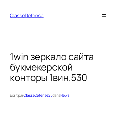
Aller
au
ClasseDefense
contenu
1win зеркало сайта
букмекерской
конторы 1вин.530
Écrit par
ClasseDefense25
dans
News