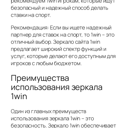
рекомендуем 1win игрокам, которые ищут
безопасный и надежный способ делать
ставки на спорт.
Рекомендация: Если вы ищете надежный
партнер для ставок на спорт, то 1win – это
отличный выбор. Зеркало сайта 1win
предлагает широкий спектр функций и
услуг, которые делают его доступным для
игроков с любым бюджетом.
Преимущества
использования зеркала
1win
Один из главных преимуществ
использования зеркала 1win – это
безопасность. Зеркало 1win обеспечивает