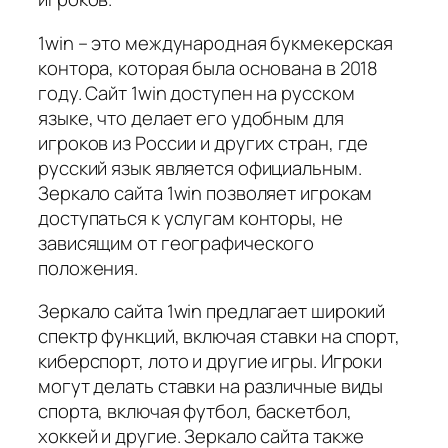
1win – это международная букмекерская
контора, которая была основана в 2018
году. Сайт 1win доступен на русском
языке, что делает его удобным для
игроков из России и других стран, где
русский язык является официальным.
Зеркало сайта 1win позволяет игрокам
доступаться к услугам конторы, не
зависящим от географического
положения.
Зеркало сайта 1win предлагает широкий
спектр функций, включая ставки на спорт,
киберспорт, лото и другие игры. Игроки
могут делать ставки на различные виды
спорта, включая футбол, баскетбол,
хоккей и другие. Зеркало сайта также