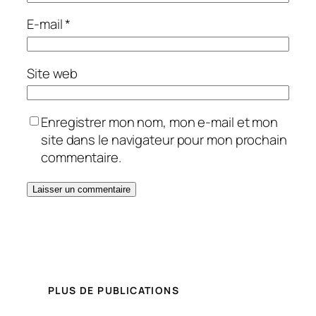
E-mail
*
Site web
Enregistrer mon nom, mon e-mail et mon
site dans le navigateur pour mon prochain
commentaire.
PLUS DE PUBLICATIONS