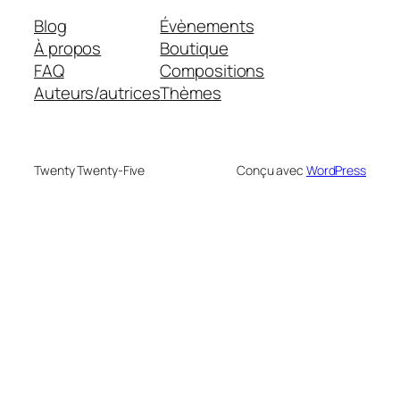
Blog
Évènements
À propos
Boutique
FAQ
Compositions
Auteurs/autrices
Thèmes
Twenty Twenty-Five
Conçu avec
WordPress