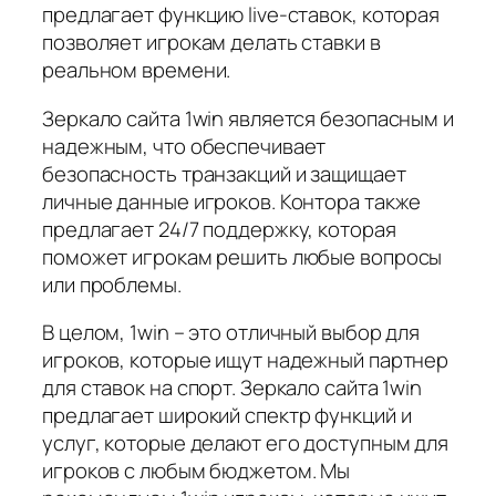
предлагает функцию live-ставок, которая
позволяет игрокам делать ставки в
реальном времени.
Зеркало сайта 1win является безопасным и
надежным, что обеспечивает
безопасность транзакций и защищает
личные данные игроков. Контора также
предлагает 24/7 поддержку, которая
поможет игрокам решить любые вопросы
или проблемы.
В целом, 1win – это отличный выбор для
игроков, которые ищут надежный партнер
для ставок на спорт. Зеркало сайта 1win
предлагает широкий спектр функций и
услуг, которые делают его доступным для
игроков с любым бюджетом. Мы