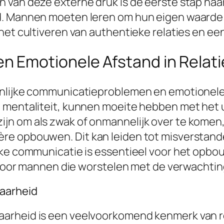
 van deze externe druk is de eerste stap na
. Mannen moeten leren om hun eigen waarde t
het cultiveren van authentieke relaties en een
 Emotionele Afstand in Relati
nlijke communicatieproblemen en emotionele 
 mentaliteit, kunnen moeite hebben met het 
jn om als zwak of onmannelijk over te komen
re opbouwen. Dit kan leiden tot misverstande
ijke communicatie is essentieel voor het o
n voor mannen die worstelen met de verwachti
aarheid
arheid is een veelvoorkomend kenmerk van re