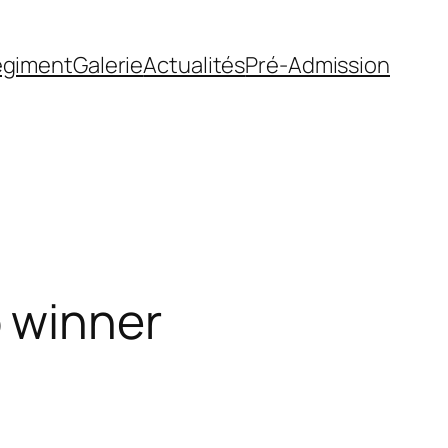
égiment
Galerie
Actualités
Pré-Admission
 winner