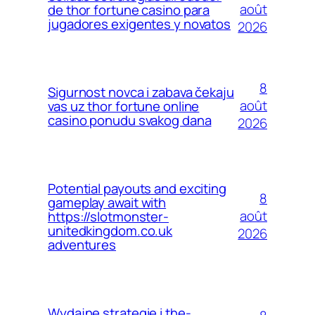
août
de thor fortune casino para
jugadores exigentes y novatos
2026
8
Sigurnost novca i zabava čekaju
août
vas uz thor fortune online
casino ponudu svakog dana
2026
Potential payouts and exciting
8
gameplay await with
août
https://slotmonster-
unitedkingdom.co.uk
2026
adventures
Wydajne strategie i the-