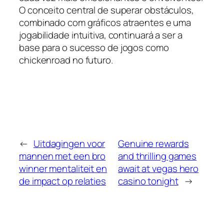
O conceito central de superar obstáculos,
combinado com gráficos atraentes e uma
jogabilidade intuitiva, continuará a ser a
base para o sucesso de jogos como
chickenroad no futuro.
←
Uitdagingen voor
Genuine rewards
mannen met een bro
and thrilling games
winner mentaliteit en
await at vegas hero
de impact op relaties
casino tonight
→