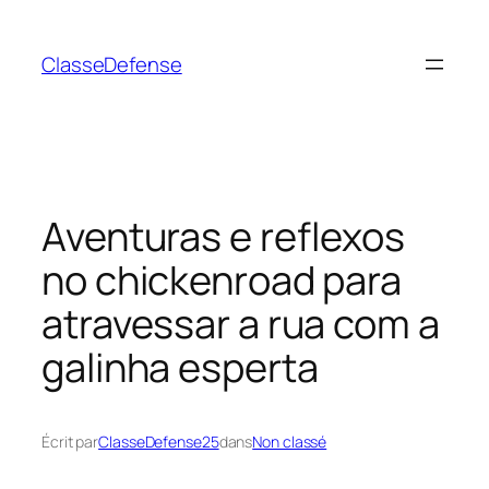
Aller
au
ClasseDefense
contenu
Aventuras e reflexos
no chickenroad para
atravessar a rua com a
galinha esperta
Écrit par
ClasseDefense25
dans
Non classé