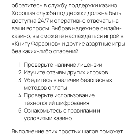
обратитесь в службу поддержки казино.
Хорошая служба поддержки должна быть
доступна 24/7 и оперативно отвечать на
ваши вопросы. Выбрав надежное онлайн-
казино, вы сможете наслаждаться игрой в
«Книгу Фараонов» и другие азартные игры
без каких-либо опасений.
Проверьте наличие лицензии
Изучите отзывы других игроков
Убедитесь в наличии безопасных
методов оплаты
Проверьте использование
технологий шифрования
Ознакомьтесь с правилами и
условиями казино
Выполнение этих простых шагов поможет