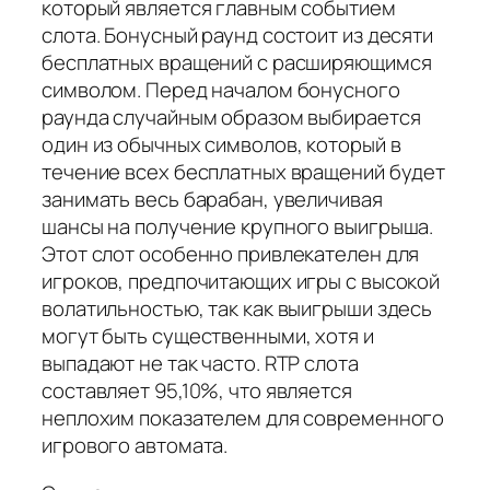
который является главным событием
слота. Бонусный раунд состоит из десяти
бесплатных вращений с расширяющимся
символом. Перед началом бонусного
раунда случайным образом выбирается
один из обычных символов, который в
течение всех бесплатных вращений будет
занимать весь барабан, увеличивая
шансы на получение крупного выигрыша.
Этот слот особенно привлекателен для
игроков, предпочитающих игры с высокой
волатильностью, так как выигрыши здесь
могут быть существенными, хотя и
выпадают не так часто. RTP слота
составляет 95,10%, что является
неплохим показателем для современного
игрового автомата.