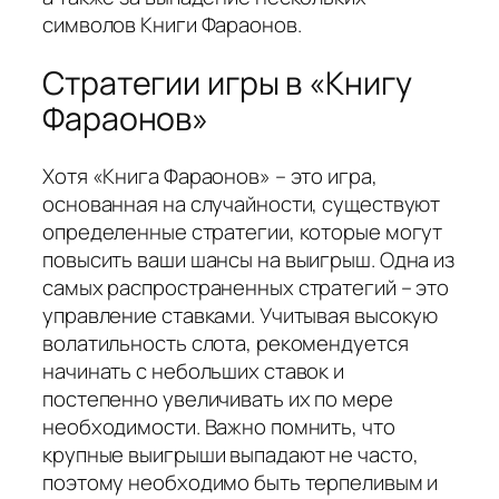
символов Книги Фараонов.
Стратегии игры в «Книгу
Фараонов»
Хотя «Книга Фараонов» – это игра,
основанная на случайности, существуют
определенные стратегии, которые могут
повысить ваши шансы на выигрыш. Одна из
самых распространенных стратегий – это
управление ставками. Учитывая высокую
волатильность слота, рекомендуется
начинать с небольших ставок и
постепенно увеличивать их по мере
необходимости. Важно помнить, что
крупные выигрыши выпадают не часто,
поэтому необходимо быть терпеливым и