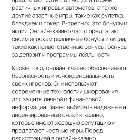
различных игровых автоматов, а также
другие азартные игры, такие как рулетка,
блэкджек и покер. В-третьих, это бонусы и
акции. Онлайн-казино часто предлагают
своим игрокам различные бонусы и акции,
такие как приветственные бонусы, бонусы
за депозит и программы лояльности.
Кроме того, онлайн-казино обеспечивают
безопасность и конфиденциальность
своих игроков. Они используют
современные технологии шифрования
для защиты личной и финансовой
информации. Важно выбирать надежные и
лицензированные онлайн-казино,
которые имеют хорошую репутацию и
предлагают честные игры. Перед
регистрацией в онлайн-казино