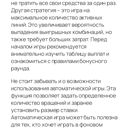
не тратить все свои средства за один раз.
Другая стратегия – это игра на
максимальное количество активных
линий. Это увеличивает вероятность
выпадения выигрышных комбинаций, но
также требует больших затрат. Перед
началом игры рекомендуется
внимательно изучить таблицу выплат и
ознакомиться с правилами бонусного
раунда.
Не стоит забывать и о возможности
использования автоматической игры. Эта
функция позволяет задать определенное
количество вращений и заранее
установить размер ставки.
Автоматическая игра может быть полезна
для тех, кто хочет играть в фоновом