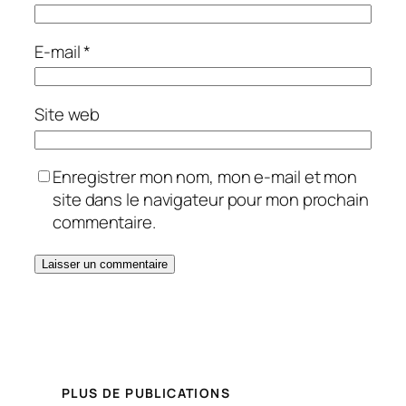
E-mail
*
Site web
Enregistrer mon nom, mon e-mail et mon
site dans le navigateur pour mon prochain
commentaire.
PLUS DE PUBLICATIONS