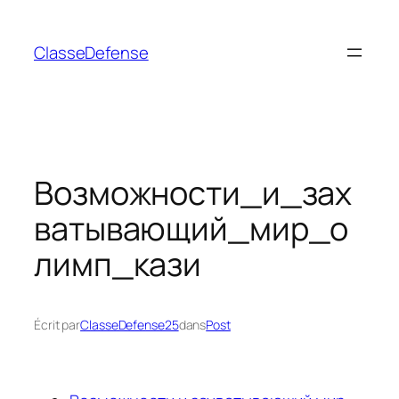
Aller
au
ClasseDefense
contenu
Возможности_и_зах
ватывающий_мир_о
лимп_кази
Écrit par
ClasseDefense25
dans
Post