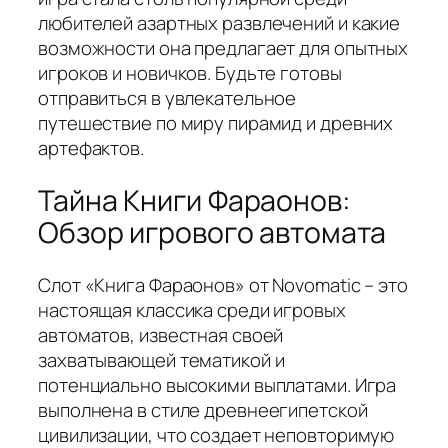
любителей азартных развлечений и какие
возможности она предлагает для опытных
игроков и новичков. Будьте готовы
отправиться в увлекательное
путешествие по миру пирамид и древних
артефактов.
Тайна Книги Фараонов:
Обзор игрового автомата
Слот «Книга Фараонов» от Novomatic – это
настоящая классика среди игровых
автоматов, известная своей
захватывающей тематикой и
потенциально высокими выплатами. Игра
выполнена в стиле древнеегипетской
цивилизации, что создает неповторимую