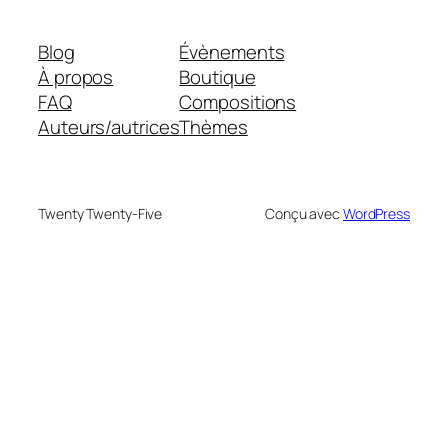
Blog
Évènements
À propos
Boutique
FAQ
Compositions
Auteurs/autrices
Thèmes
Twenty Twenty-Five
Conçu avec
WordPress