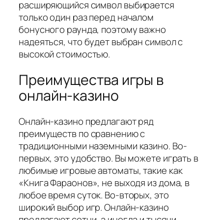
расширяющийся символ выбирается
только один раз перед началом
бонусного раунда, поэтому важно
надеяться, что будет выбран символ с
высокой стоимостью.
Преимущества игры в
онлайн-казино
Онлайн-казино предлагают ряд
преимуществ по сравнению с
традиционными наземными казино. Во-
первых, это удобство. Вы можете играть в
любимые игровые автоматы, такие как
«Книга Фараонов», не выходя из дома, в
любое время суток. Во-вторых, это
широкий выбор игр. Онлайн-казино
предлагают сотни, а иногда и тысячи