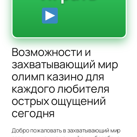
Возможности и
захватывающий мир
олимп казино для
каждого любителя
острых ощущений
сегодня
Добро пожаловать в захватывающий мир