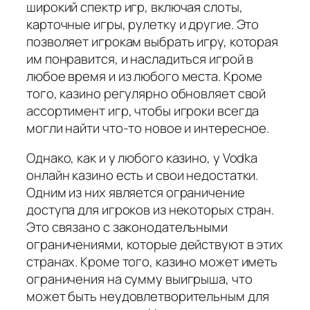
широкий спектр игр, включая слоты,
карточные игры, рулетку и другие. Это
позволяет игрокам выбрать игру, которая
им понравится, и насладиться игрой в
любое время и из любого места. Кроме
того, казино регулярно обновляет свой
ассортимент игр, чтобы игроки всегда
могли найти что-то новое и интересное.
Однако, как и у любого казино, у Vodka
онлайн казино есть и свои недостатки.
Одним из них является ограничение
доступа для игроков из некоторых стран.
Это связано с законодательными
ограничениями, которые действуют в этих
странах. Кроме того, казино может иметь
ограничения на сумму выигрыша, что
может быть неудовлетворительным для