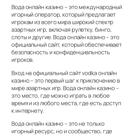
Вода онлайн казино – это международный
игорный оператор, который предлагает
игрокам из всего мира широкий спектр
азартных игр, включая рулетку, бинго,
слоты и другие. Вода онлайн казино – это
официальный сайт, который обеспечивает
безопасность и конфиденциальность
игроков.
Вход на официальный сайт vodka онлайн
казино – это первый шаг к приключению в
мире азартных игр. Вода онлайн казино –
это место, где можно играть в любое
время и из любого места, где есть доступ
к интернету.
Вода онлайн казино – это не только
игорный ресурс, но и сообщество, где