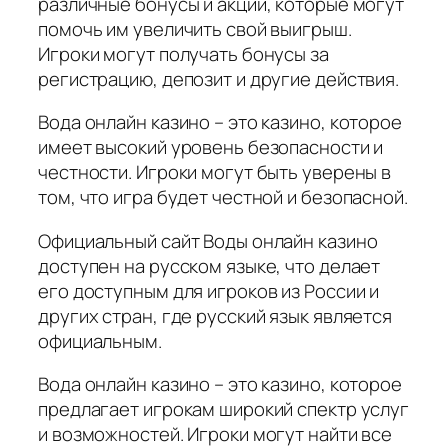
различные бонусы и акции, которые могут
помочь им увеличить свой выигрыш.
Игроки могут получать бонусы за
регистрацию, депозит и другие действия.
Вода онлайн казино – это казино, которое
имеет высокий уровень безопасности и
честности. Игроки могут быть уверены в
том, что игра будет честной и безопасной.
Официальный сайт Воды онлайн казино
доступен на русском языке, что делает
его доступным для игроков из России и
других стран, где русский язык является
официальным.
Вода онлайн казино – это казино, которое
предлагает игрокам широкий спектр услуг
и возможностей. Игроки могут найти все