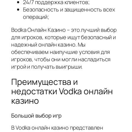
24/7 поддержка клиентов;
Безопасность и защищенность всех
операций;
Вodka Онлайн Казино – это лучший выбор
для игроков, которые ищут безопасный и
надежный онлайн казино. Мы
обеспечиваем наилучшие условия для
игроков, чтобы они могли насладиться
игрой и получать выигрыши.
Преимущества и
недостатки Vodka онлайн
казино
Большой выбор игр
В Vodka онлайн казино представлен