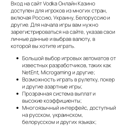
Вход на сайт Vodka Онлайн Казино
доступен для игроков из многих стран,
включая Россию, Украину, Белоруссию и
другие. Для начала игры вам нужно
зарегистрироваться на сайте, указав свои
личные данные и выбрав валюту, в
которой вы хотите играть.
Большой выбор игровых автоматов от
известных разработчиков, таких как
NetEnt, Microgaming и другие;
Возможность играть в рулетку, покер
и другие азартные игры;
Прозрачная система выплат и
высокие коэффициенты;
Многоязычный интерфейс, доступный
на русском, украинском,
белорусском и других языках;