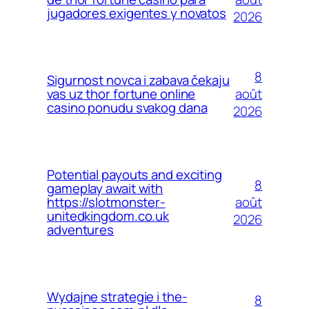
jugadores exigentes y novatos
2026
8
Sigurnost novca i zabava čekaju
août
vas uz thor fortune online
casino ponudu svakog dana
2026
Potential payouts and exciting
8
gameplay await with
août
https://slotmonster-
unitedkingdom.co.uk
2026
adventures
Wydajne strategie i the-
8