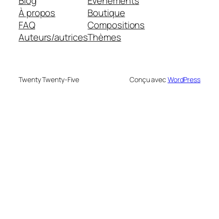
Blog
Évènements
À propos
Boutique
FAQ
Compositions
Auteurs/autrices
Thèmes
Twenty Twenty-Five
Conçu avec
WordPress