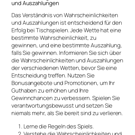
und Auszahlungen
Das Verständnis von Wahrscheinlichkeiten
und Auszahlungen ist entscheidend für den
Erfolg bei Tischspielen. Jede Wette hat eine
bestimmte Wahrscheinlichkeit, zu
gewinnen, und eine bestimmte Auszahlung,
falls Sie gewinnen. Informieren Sie sich über
die Wahrscheinlichkeiten und Auszahlungen
der verschiedenen Wetten, bevor Sie eine
Entscheidung treffen. Nutzen Sie
Bonusangebote und Promotionen, um Ihr
Guthaben zu erhöhen und Ihre
Gewinnchancen zu verbessern. Spielen Sie
verantwortungsbewusst und setzen Sie
niemals mehr, als Sie bereit sind zu verlieren.
Lerne die Regeln des Spiels.
Verstehe die Wahrscheinlichkeiten und