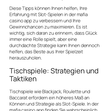
Diese Tipps können Ihnen helfen, Ihre
Erfahrung mit Slot-Spielen in der mafia
casino app zu verbessern und Ihre
Gewinnchancen zu maximieren. Es ist
wichtig, sich daran zu erinnern, dass Glück
immer eine Rolle spielt, aber eine
durchdachte Strategie kann Ihnen dennoch
helfen, das Beste aus Ihrer Spielzeit
herauszuholen.
Tischspiele: Strategien und
Taktiken
Tischspiele wie Blackjack, Roulette und
Baccarat erfordern ein höheres Maß an
Können und Strategie als Slot-Spiele. In der
mafia casino app finden Sie wahrscheinlich