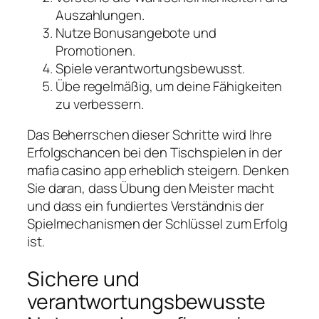
Auszahlungen.
Nutze Bonusangebote und
Promotionen.
Spiele verantwortungsbewusst.
Übe regelmäßig, um deine Fähigkeiten
zu verbessern.
Das Beherrschen dieser Schritte wird Ihre
Erfolgschancen bei den Tischspielen in der
mafia casino app erheblich steigern. Denken
Sie daran, dass Übung den Meister macht
und dass ein fundiertes Verständnis der
Spielmechanismen der Schlüssel zum Erfolg
ist.
Sichere und
verantwortungsbewusste