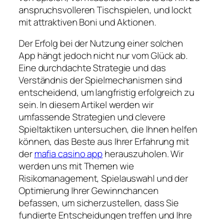
anspruchsvolleren Tischspielen, und lockt
mit attraktiven Boni und Aktionen.
Der Erfolg bei der Nutzung einer solchen
App hängt jedoch nicht nur vom Glück ab.
Eine durchdachte Strategie und das
Verständnis der Spielmechanismen sind
entscheidend, um langfristig erfolgreich zu
sein. In diesem Artikel werden wir
umfassende Strategien und clevere
Spieltaktiken untersuchen, die Ihnen helfen
können, das Beste aus Ihrer Erfahrung mit
der
mafia casino app
herauszuholen. Wir
werden uns mit Themen wie
Risikomanagement, Spielauswahl und der
Optimierung Ihrer Gewinnchancen
befassen, um sicherzustellen, dass Sie
fundierte Entscheidungen treffen und Ihre