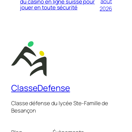
août
du casino en ligne suisse pour
jouer en toute sécurité
2026
ClasseDefense
Classe défense du lycée Ste-Famille de
Besançon