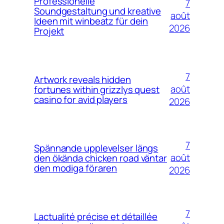
Professionelle
7
Soundgestaltung und kreative
août
Ideen mit winbeatz für dein
2026
Projekt
7
Artwork reveals hidden
août
fortunes within grizzlys quest
casino for avid players
2026
7
Spännande upplevelser längs
août
den ökända chicken road väntar
den modiga föraren
2026
7
Lactualité précise et détaillée