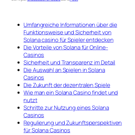
Umfangreiche Informationen über die
Funktionsweise und Sicherheit von
Solana casino für Spieler entdecken
Die Vorteile von Solana für Online-
Casinos
Sicherheit und Transparenz im Detail
Die Auswahl an Spielen in Solana
Casinos
Die Zukunft der dezentralen Spiele
Wie man ein Solana Casino findet und
nutzt
Schritte zur Nutzung eines Solana
Casinos
Regulierung und Zukunftsperspektiven
für Solana Casinos