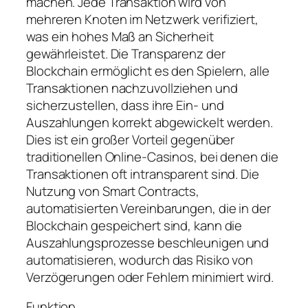
machen. Jede Transaktion wird von
mehreren Knoten im Netzwerk verifiziert,
was ein hohes Maß an Sicherheit
gewährleistet. Die Transparenz der
Blockchain ermöglicht es den Spielern, alle
Transaktionen nachzuvollziehen und
sicherzustellen, dass ihre Ein- und
Auszahlungen korrekt abgewickelt werden.
Dies ist ein großer Vorteil gegenüber
traditionellen Online-Casinos, bei denen die
Transaktionen oft intransparent sind. Die
Nutzung von Smart Contracts,
automatisierten Vereinbarungen, die in der
Blockchain gespeichert sind, kann die
Auszahlungsprozesse beschleunigen und
automatisieren, wodurch das Risiko von
Verzögerungen oder Fehlern minimiert wird.
Funktion