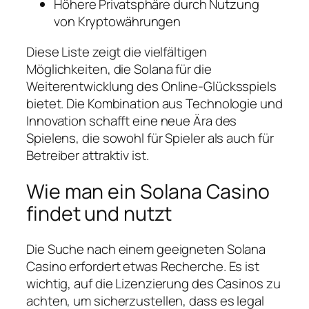
Höhere Privatsphäre durch Nutzung
von Kryptowährungen
Diese Liste zeigt die vielfältigen
Möglichkeiten, die Solana für die
Weiterentwicklung des Online-Glücksspiels
bietet. Die Kombination aus Technologie und
Innovation schafft eine neue Ära des
Spielens, die sowohl für Spieler als auch für
Betreiber attraktiv ist.
Wie man ein Solana Casino
findet und nutzt
Die Suche nach einem geeigneten Solana
Casino erfordert etwas Recherche. Es ist
wichtig, auf die Lizenzierung des Casinos zu
achten, um sicherzustellen, dass es legal