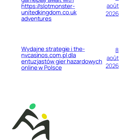
août
https://slotmonster-
unitedkingdom.co.uk
2026
adventures
Wydajne strategie i the-
8
nvcasinos.com.pl dla
août
entuzjastów gier hazardowych
2026
online w Polsce