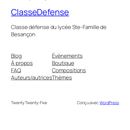
ClasseDefense
Classe défense du lycée Ste-Famille de
Besançon
Blog
Évènements
À propos
Boutique
FAQ
Compositions
Auteurs/autrices
Thèmes
Twenty Twenty-Five
Conçu avec
WordPress