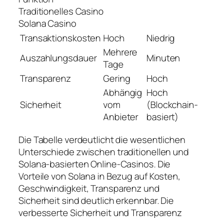
Traditionelles Casino
Solana Casino
Transaktionskosten
Hoch
Niedrig
Mehrere
Auszahlungsdauer
Minuten
Tage
Transparenz
Gering
Hoch
Abhängig
Hoch
Sicherheit
vom
(Blockchain-
Anbieter
basiert)
Die Tabelle verdeutlicht die wesentlichen
Unterschiede zwischen traditionellen und
Solana-basierten Online-Casinos. Die
Vorteile von Solana in Bezug auf Kosten,
Geschwindigkeit, Transparenz und
Sicherheit sind deutlich erkennbar. Die
verbesserte Sicherheit und Transparenz