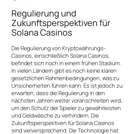
Regulierung und
Zukunftsperspektiven für
Solana Casinos
Die Regulierung von Kryptowährungs-
Casinos, einschließlich Solana Casinos,
befindet sich noch in einem frühen Stadium.
In vielen Ländern gibt es noch keine klaren
gesetzlichen Rahmenbedingungen, was zu
Unsicherheiten führen kann. Es ist jedoch zu
erwarten, dass die Regulierung in den
nächsten Jahren weiter voranschreiten wird,
um den Schutz der Spieler zu gewährleisten
und Geldwäsche zu verhindern. Die
Zukunftsperspektiven für Solana Casinos
sind vielversprechend. Die Technologie hat