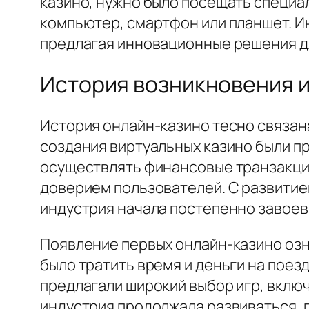
казино, нужно было посещать специал
компьютер, смартфон или планшет. И
предлагая инновационные решения д
История возникновения 
История онлайн-казино тесно связан
создания виртуальных казино были п
осуществлять финансовые транзакции
доверием пользователей. С развитие
индустрия начала постепенно завоев
Появление первых онлайн-казино озн
было тратить время и деньги на поезд
предлагали широкий выбор игр, включ
индустрия продолжала развиваться, п