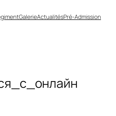
égiment
Galerie
Actualités
Pré-Admission
ся_с_онлайн