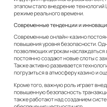
этапом стало внедрение технологий 
режиме реального времени.
Современные тенденции и инноваци
Современные онлайн-казино постоянн
повышения уровня безопасности. Одн
позволяющих игрокам наслаждаться л
постоянно создают новые слоты с з
Также активно развивается технолог
погрузиться в атмосферу казино и ощ
Кроме того, важную роль играет вне
повышенную безопасность транзакций
также работают над созданием систе
обеспечения честности игр.