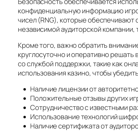
Безопасность обеспечивается исполь
конфиденциальную информацию игрок
чисел (RNG), которые обеспечивают с
независимой аудиторской компании, 
Кроме того, важно обратить внимани
круглосуточно и оперативно решать 
со службой поддержки, такие как онла
использования казино, чтобы убедить
Наличие лицензии от авторитетн
Положительные отзывы других иг
Сотрудничество с известными ра
Использование технологий шифр
Наличие сертификата от аудитор