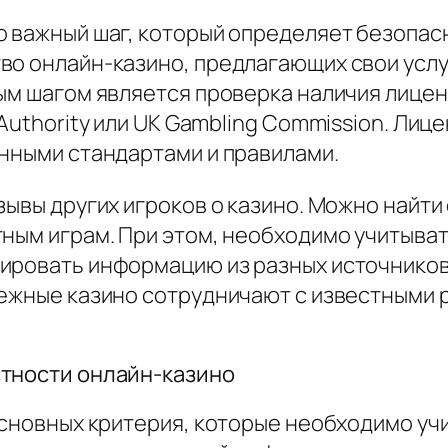
о важный шаг, который определяет безопас
во онлайн-казино, предлагающих свои услу
вым шагом является проверка наличия лице
Authority или UK Gambling Commission. Лице
енными стандартами и правилами.
зывы других игроков о казино. Можно найт
ным играм. При этом, необходимо учитывать
ировать информацию из разных источников
ежные казино сотрудничают с известными р
стности онлайн-казино
основных критерия, которые необходимо уч