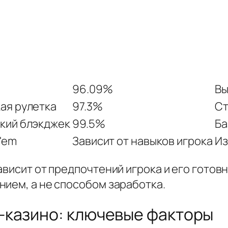
96.09%
Вы
ая рулетка
97.3%
Ст
кий блэкджек
99.5%
Ба
d'em
Зависит от навыков игрока
Из
висит от предпочтений игрока и его готовн
нием, а не способом заработка.
-казино: ключевые факторы