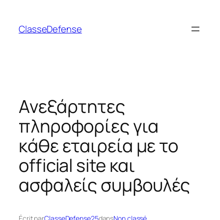
Aller
au
ClasseDefense
contenu
Ανεξάρτητες
πληροφορίες για
κάθε εταιρεία με το
official site και
ασφαλείς συμβουλές
Écrit par
ClasseDefense25
dans
Non classé