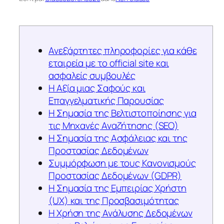
Ανεξάρτητες πληροφορίες για κάθε
εταιρεία με το official site και
ασφαλείς συμβουλές
Η Αξία μιας Σαφούς και
Επαγγελματικής Παρουσίας
Η Σημασία της Βελτιστοποίησης για
τις Μηχανές Αναζήτησης (SEO)
Η Σημασία της Ασφάλειας και της
Προστασίας Δεδομένων
Συμμόρφωση με τους Κανονισμούς
Προστασίας Δεδομένων (GDPR)
Η Σημασία της Εμπειρίας Χρήστη
(UX) και της Προσβασιμότητας
Η Χρήση της Ανάλυσης Δεδομένων