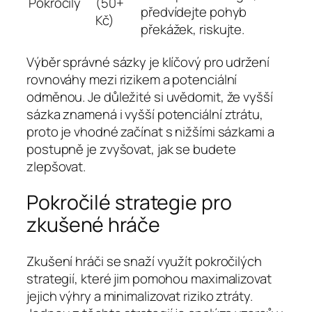
Pokročilý
(50+
předvídejte pohyb
Kč)
překážek, riskujte.
Výběr správné sázky je klíčový pro udržení
rovnováhy mezi rizikem a potenciální
odměnou. Je důležité si uvědomit, že vyšší
sázka znamená i vyšší potenciální ztrátu,
proto je vhodné začínat s nižšími sázkami a
postupně je zvyšovat, jak se budete
zlepšovat.
Pokročilé strategie pro
zkušené hráče
Zkušení hráči se snaží využít pokročilých
strategií, které jim pomohou maximalizovat
jejich výhry a minimalizovat riziko ztráty.