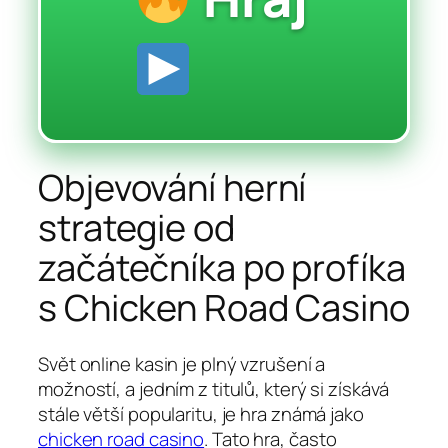
Objevování herní
strategie od
začátečníka po profíka
s Chicken Road Casino
Svět online kasin je plný vzrušení a
možností, a jedním z titulů, který si získává
stále větší popularitu, je hra známá jako
chicken road casino
. Tato hra, často