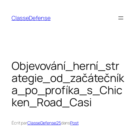
Aller
au
ClasseDefense
contenu
Objevování_herní_str
ategie_od_začátečník
a_po_profíka_s_Chic
ken_Road_Casi
Écrit par
ClasseDefense25
dans
Post