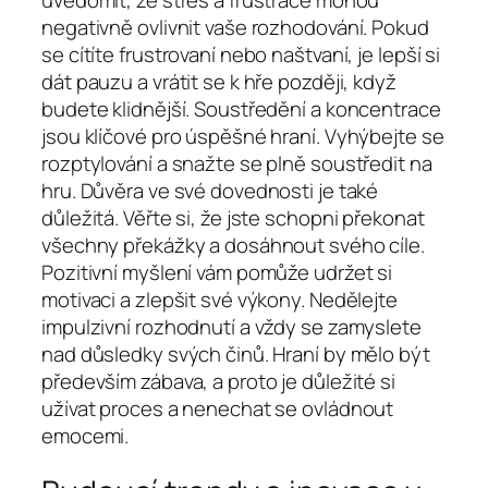
negativně ovlivnit vaše rozhodování. Pokud
se cítíte frustrovaní nebo naštvaní, je lepší si
dát pauzu a vrátit se k hře později, když
budete klidnější. Soustředění a koncentrace
jsou klíčové pro úspěšné hraní. Vyhýbejte se
rozptylování a snažte se plně soustředit na
hru. Důvěra ve své dovednosti je také
důležitá. Věřte si, že jste schopni překonat
všechny překážky a dosáhnout svého cíle.
Pozitivní myšlení vám pomůže udržet si
motivaci a zlepšit své výkony. Nedělejte
impulzivní rozhodnutí a vždy se zamyslete
nad důsledky svých činů. Hraní by mělo být
především zábava, a proto je důležité si
užívat proces a nenechat se ovládnout
emocemi.