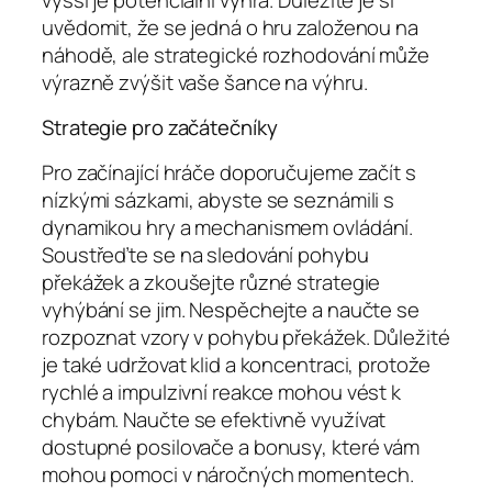
uvědomit, že se jedná o hru založenou na
náhodě, ale strategické rozhodování může
výrazně zvýšit vaše šance na výhru.
Strategie pro začátečníky
Pro začínající hráče doporučujeme začít s
nízkými sázkami, abyste se seznámili s
dynamikou hry a mechanismem ovládání.
Soustřeďte se na sledování pohybu
překážek a zkoušejte různé strategie
vyhýbání se jim. Nespěchejte a naučte se
rozpoznat vzory v pohybu překážek. Důležité
je také udržovat klid a koncentraci, protože
rychlé a impulzivní reakce mohou vést k
chybám. Naučte se efektivně využívat
dostupné posilovače a bonusy, které vám
mohou pomoci v náročných momentech.