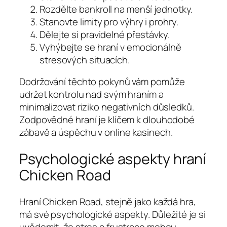
Rozdělte bankroll na menší jednotky.
Stanovte limity pro výhry i prohry.
Dělejte si pravidelné přestávky.
Vyhýbejte se hraní v emocionálně
stresových situacích.
Dodržování těchto pokynů vám pomůže
udržet kontrolu nad svým hraním a
minimalizovat riziko negativních důsledků.
Zodpovědné hraní je klíčem k dlouhodobé
zábavě a úspěchu v online kasinech.
Psychologické aspekty hraní
Chicken Road
Hraní Chicken Road, stejně jako každá hra,
má své psychologické aspekty. Důležité je si
uvědomit, že stres a frustrace mohou