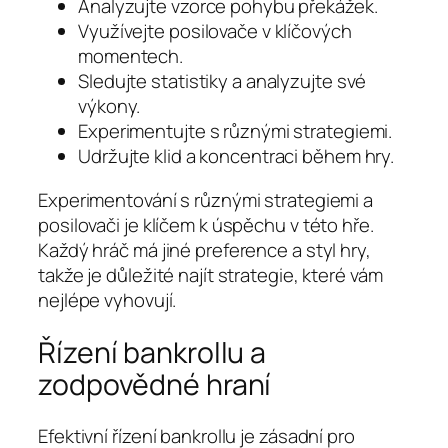
Analyzujte vzorce pohybu překážek.
Využívejte posilovače v klíčových
momentech.
Sledujte statistiky a analyzujte své
výkony.
Experimentujte s různými strategiemi.
Udržujte klid a koncentraci během hry.
Experimentování s různými strategiemi a
posilovači je klíčem k úspěchu v této hře.
Každý hráč má jiné preference a styl hry,
takže je důležité najít strategie, které vám
nejlépe vyhovují.
Řízení bankrollu a
zodpovědné hraní
Efektivní řízení bankrollu je zásadní pro