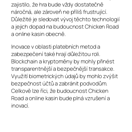
zajistilo, že hra bude vždy dostatečně
náročná, ale zároveň ne příliš frustrující.
Důležité je sledovat vývoj těchto technologií
a jejich dopad na budoucnost Chicken Road
a online kasin obecně.
Inovace v oblasti platebních metod a
zabezpečení také hrají důležitou roli.
Blockchain a kryptoměny by mohly přinést
transparentnější a bezpečnější transakce.
Využití biometrických údajů by mohlo zvýšit
bezpečnost účtů a zabránit podvodům.
Celkově lze říci, že budoucnost Chicken
Road a online kasin bude plná vzrušení a
inovací.