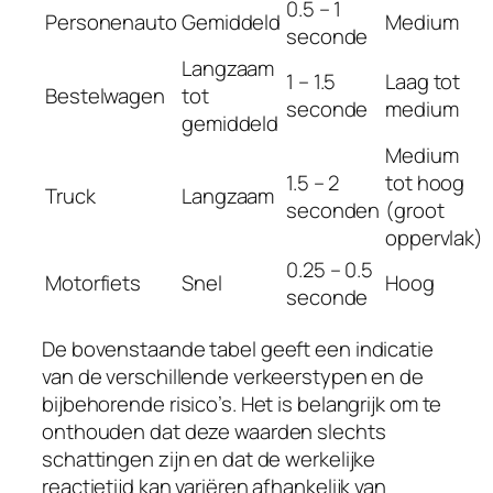
0.5 – 1
Personenauto
Gemiddeld
Medium
seconde
Langzaam
1 – 1.5
Laag tot
Bestelwagen
tot
seconde
medium
gemiddeld
Medium
1.5 – 2
tot hoog
Truck
Langzaam
seconden
(groot
oppervlak)
0.25 – 0.5
Motorfiets
Snel
Hoog
seconde
De bovenstaande tabel geeft een indicatie
van de verschillende verkeerstypen en de
bijbehorende risico’s. Het is belangrijk om te
onthouden dat deze waarden slechts
schattingen zijn en dat de werkelijke
reactietijd kan variëren afhankelijk van