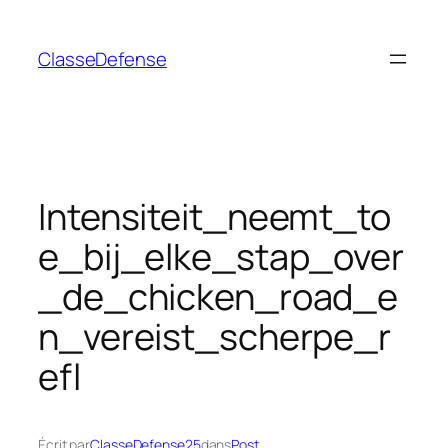
Aller
au
ClasseDefense
contenu
Intensiteit_neemt_to
e_bij_elke_stap_over
_de_chicken_road_e
n_vereist_scherpe_r
efl
Écrit par
ClasseDefense25
dans
Post