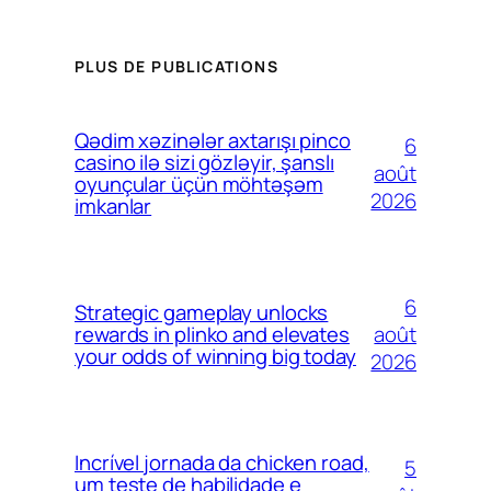
PLUS DE PUBLICATIONS
Qədim xəzinələr axtarışı pinco
6
casino ilə sizi gözləyir, şanslı
août
oyunçular üçün möhtəşəm
2026
imkanlar
6
Strategic gameplay unlocks
août
rewards in plinko and elevates
your odds of winning big today
2026
Incrível jornada da chicken road,
5
um teste de habilidade e