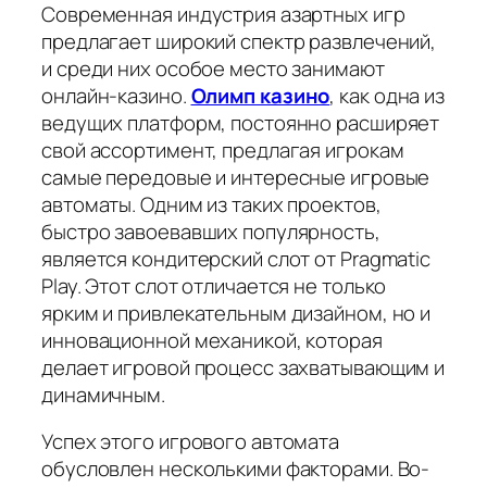
Современная индустрия азартных игр
предлагает широкий спектр развлечений,
и среди них особое место занимают
онлайн-казино.
Олимп казино
, как одна из
ведущих платформ, постоянно расширяет
свой ассортимент, предлагая игрокам
самые передовые и интересные игровые
автоматы. Одним из таких проектов,
быстро завоевавших популярность,
является кондитерский слот от Pragmatic
Play. Этот слот отличается не только
ярким и привлекательным дизайном, но и
инновационной механикой, которая
делает игровой процесс захватывающим и
динамичным.
Успех этого игрового автомата
обусловлен несколькими факторами. Во-