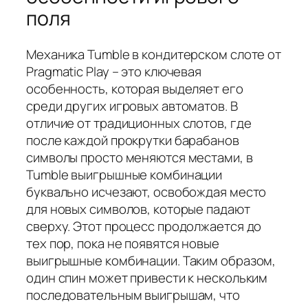
поля
Механика Tumble в кондитерском слоте от
Pragmatic Play – это ключевая
особенность, которая выделяет его
среди других игровых автоматов. В
отличие от традиционных слотов, где
после каждой прокрутки барабанов
символы просто меняются местами, в
Tumble выигрышные комбинации
буквально исчезают, освобождая место
для новых символов, которые падают
сверху. Этот процесс продолжается до
тех пор, пока не появятся новые
выигрышные комбинации. Таким образом,
один спин может привести к нескольким
последовательным выигрышам, что