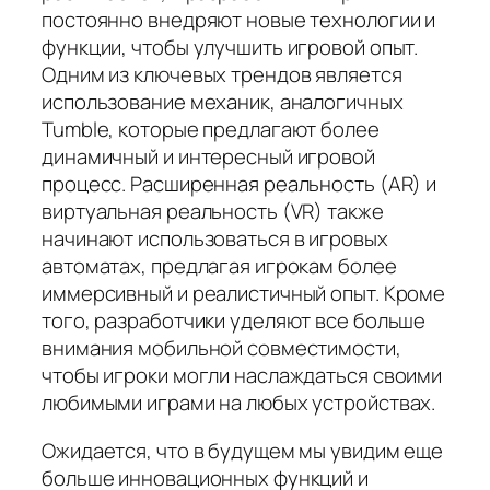
постоянно внедряют новые технологии и
функции, чтобы улучшить игровой опыт.
Одним из ключевых трендов является
использование механик, аналогичных
Tumble, которые предлагают более
динамичный и интересный игровой
процесс. Расширенная реальность (AR) и
виртуальная реальность (VR) также
начинают использоваться в игровых
автоматах, предлагая игрокам более
иммерсивный и реалистичный опыт. Кроме
того, разработчики уделяют все больше
внимания мобильной совместимости,
чтобы игроки могли наслаждаться своими
любимыми играми на любых устройствах.
Ожидается, что в будущем мы увидим еще
больше инновационных функций и