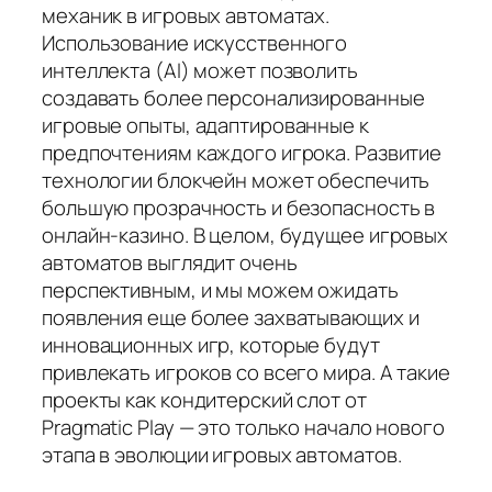
механик в игровых автоматах.
Использование искусственного
интеллекта (AI) может позволить
создавать более персонализированные
игровые опыты, адаптированные к
предпочтениям каждого игрока. Развитие
технологии блокчейн может обеспечить
большую прозрачность и безопасность в
онлайн-казино. В целом, будущее игровых
автоматов выглядит очень
перспективным, и мы можем ожидать
появления еще более захватывающих и
инновационных игр, которые будут
привлекать игроков со всего мира. А такие
проекты как кондитерский слот от
Pragmatic Play — это только начало нового
этапа в эволюции игровых автоматов.