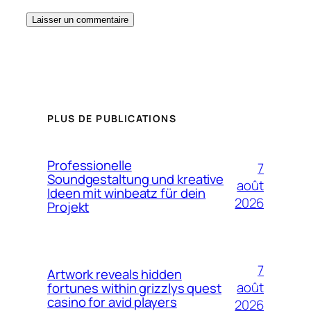
PLUS DE PUBLICATIONS
Professionelle
7
Soundgestaltung und kreative
août
Ideen mit winbeatz für dein
2026
Projekt
7
Artwork reveals hidden
août
fortunes within grizzlys quest
casino for avid players
2026