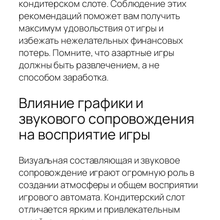
кондитерском слоте. Соблюдение этих
рекомендаций поможет вам получить
максимум удовольствия от игры и
избежать нежелательных финансовых
потерь. Помните, что азартные игры
должны быть развлечением, а не
способом заработка.
Влияние графики и
звукового сопровождения
на восприятие игры
Визуальная составляющая и звуковое
сопровождение играют огромную роль в
создании атмосферы и общем восприятии
игрового автомата. Кондитерский слот
отличается ярким и привлекательным