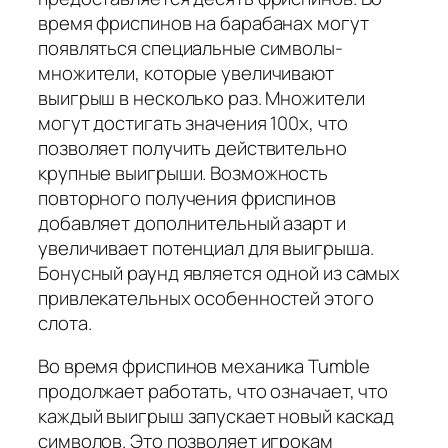
время фриспинов на барабанах могут
появляться специальные символы-
множители, которые увеличивают
выигрыш в несколько раз. Множители
могут достигать значения 100x, что
позволяет получить действительно
крупные выигрыши. Возможность
повторного получения фриспинов
добавляет дополнительный азарт и
увеличивает потенциал для выигрыша.
Бонусный раунд является одной из самых
привлекательных особенностей этого
слота.
Во время фриспинов механика Tumble
продолжает работать, что означает, что
каждый выигрыш запускает новый каскад
символов. Это позволяет игрокам