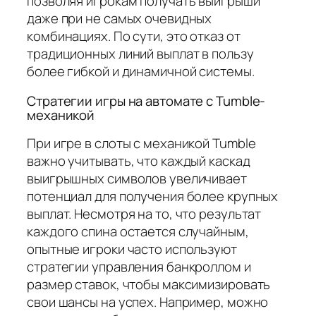
позволяя игрокам получать выигрыши
даже при не самых очевидных
комбинациях. По сути, это отказ от
традиционных линий выплат в пользу
более гибкой и динамичной системы.
Стратегии игры на автомате с Tumble-
механикой
При игре в слоты с механикой Tumble
важно учитывать, что каждый каскад
выигрышных символов увеличивает
потенциал для получения более крупных
выплат. Несмотря на то, что результат
каждого спина остается случайным,
опытные игроки часто используют
стратегии управления банкроллом и
размер ставок, чтобы максимизировать
свои шансы на успех. Например, можно