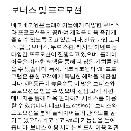
보너스 및 프로모션
네코네코윈은 플레이어들에게 다양한 보너스
와 프로모션을 제공하여 게임을 더욱 즐겁게
즐길 수 있도록 돕고 있습니다. 신규 가입 보너
스, 입금 보너스, 무료 스핀, 캐시백 이벤트 등
다양한 프로모션이 진행되고 있으며, 플레이
어들은 이러한 혜택을 통해 더 많은 기회를 얻
을 수 있습니다. 특히, 네코네코윈의 VIP 프로
그램은 충성 고객에게 특별한 혜택을 제공합
니다. VIP 등급이 높을수록 더 많은 보너스와
프로모션을 받을 수 있으며, 전담 고객 지원
매니저를 통해 더욱 편리하게 서비스를 이용
할 수 있습니다. 네코네코 casino는 보너스와
프로모션을 통해 플레이어들의 만족도를 높
이고 있으며, 네코네코 win의 가능성을 높여
줍니다. 보너스 이용 시에는 반드시 이용 약관