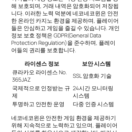
해 보호되며, 거래 내역은 암호화되어 저장됩
니다. 이러한 노력 덕분에 네코네코윈은 안전
한 온라인 카지노 환경을 제공하며, 플레이어
들은 안심하고 게임을 즐길 수 있습니다. 개인
정보 보호 정책은 GDPR(General Data
Protection Regulation)을 준수하며, 플레이
어들의 권리를 보호합니다.
라이센스 정보
보안 시스템
큐라카오 라이센스 No.
SSL 암호화 기술
365JAZ
국제적으로 인정받는 규
24시간 모니터링
제
시스템
투명하고 안전한 운영
다중 인증 시스템
네코네코윈은 안전한 게임 환경을 제공하기
위해 지속적으로 노력하고 있으며, 플레이어