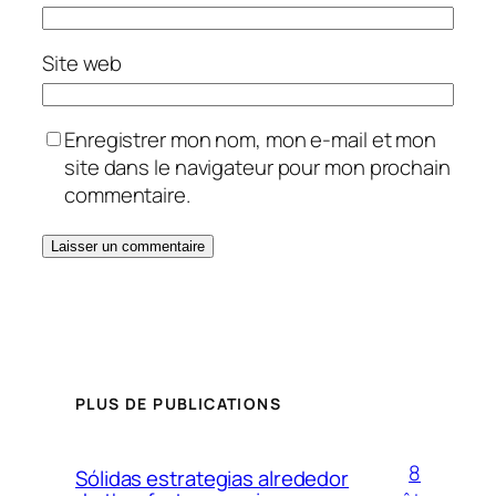
Site web
Enregistrer mon nom, mon e-mail et mon
site dans le navigateur pour mon prochain
commentaire.
PLUS DE PUBLICATIONS
8
Sólidas estrategias alrededor