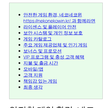
안전한 게임 환경, 네코네코윈
https://nekonekowin.kr/ 과 함께라면
라이센스 및 플레이어 안전
보안 시스템 및 개인 정보 보호
게임 카탈로그
주요 게임 제공업체 및 인기 게임
보너스 및 프로모션
VIP 프로그램 및 충성 고객 혜택
지불 및 출금 시간
모바일/앱
고객 지원
책임감 있는 게임
최종 생각