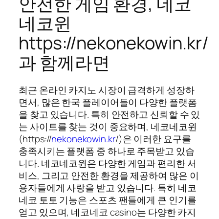
안전한 게임 환경, 네코
네코윈
https://nekonekowin.kr/
과 함께라면
최근 온라인 카지노 시장이 급격하게 성장하
면서, 많은 한국 플레이어들이 다양한 플랫폼
을 찾고 있습니다. 특히 안전하고 신뢰할 수 있
는 사이트를 찾는 것이 중요하며, 네코네코윈
(https://
nekonekowin.kr
/)은 이러한 요구를
충족시키는 플랫폼 중 하나로 주목받고 있습
니다. 네코네코윈은 다양한 게임과 편리한 서
비스, 그리고 안전한 환경을 제공하여 많은 이
용자들에게 사랑을 받고 있습니다. 특히 네코
네코 토토 기능은 스포츠 팬들에게 큰 인기를
얻고 있으며, 네코네코 casino는 다양한 카지