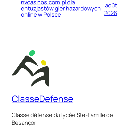
nvcasinos.com.pl dla
août
entuzjastów gier hazardowych
2026
online w Polsce
ClasseDefense
Classe défense du lycée Ste-Famille de
Besançon