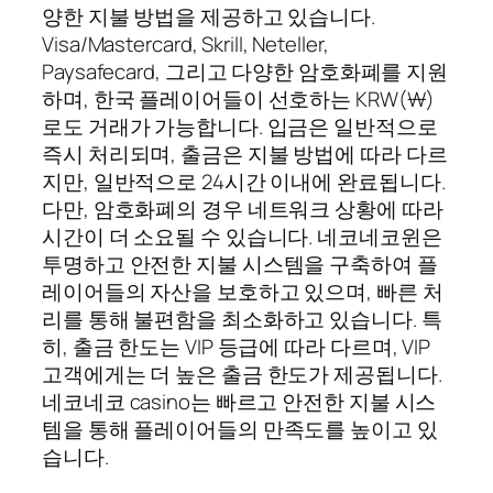
양한 지불 방법을 제공하고 있습니다.
Visa/Mastercard, Skrill, Neteller,
Paysafecard, 그리고 다양한 암호화폐를 지원
하며, 한국 플레이어들이 선호하는 KRW(₩)
로도 거래가 가능합니다. 입금은 일반적으로
즉시 처리되며, 출금은 지불 방법에 따라 다르
지만, 일반적으로 24시간 이내에 완료됩니다.
다만, 암호화폐의 경우 네트워크 상황에 따라
시간이 더 소요될 수 있습니다. 네코네코윈은
투명하고 안전한 지불 시스템을 구축하여 플
레이어들의 자산을 보호하고 있으며, 빠른 처
리를 통해 불편함을 최소화하고 있습니다. 특
히, 출금 한도는 VIP 등급에 따라 다르며, VIP
고객에게는 더 높은 출금 한도가 제공됩니다.
네코네코 casino는 빠르고 안전한 지불 시스
템을 통해 플레이어들의 만족도를 높이고 있
습니다.