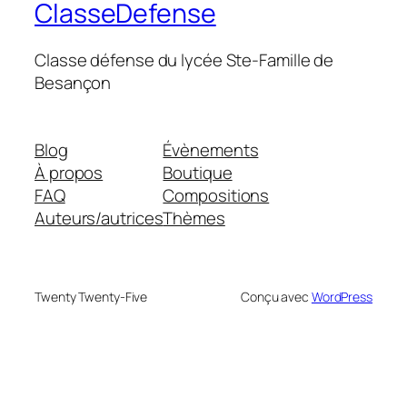
ClasseDefense
Classe défense du lycée Ste-Famille de
Besançon
Blog
Évènements
À propos
Boutique
FAQ
Compositions
Auteurs/autrices
Thèmes
Twenty Twenty-Five
Conçu avec
WordPress