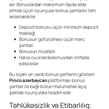
alır. Bonuslardan maksimum fayda əldə
etmək üçün oyunçular bonus şərtlərini tam
anlamalıdırlar.
Depozit bonusu üçün minimum depozit
məbləği
Bonusun götürülməsi üçün mərc
şərtləri
Bonusun müddəti
Hansı oyunlarda bonusdan istifadə
edilə bilər
Bu siyahı ən vacib bonus şərtlərini göstərir.
Pinco azerbaycan
platforması bonus
şərtləri ilə bağlı bütün məlumatları açıq
şəkildə oyunçulara təqdim edir.
Təhlükəsizlik və Etibarlılıq: