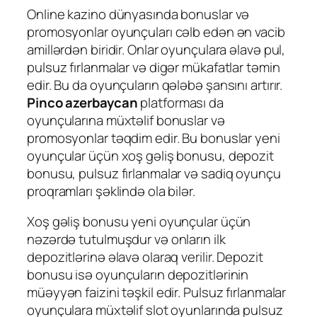
Online kazino dünyasında bonuslar və
promosyonlar oyunçuları cəlb edən ən vacib
amillərdən biridir. Onlar oyunçulara əlavə pul,
pulsuz fırlanmalar və digər mükafatlar təmin
edir. Bu da oyunçuların qələbə şansını artırır.
Pinco azerbaycan
platforması da
oyunçularına müxtəlif bonuslar və
promosyonlar təqdim edir. Bu bonuslar yeni
oyunçular üçün xoş gəliş bonusu, depozit
bonusu, pulsuz fırlanmalar və sadiq oyunçu
proqramları şəklində ola bilər.
Xoş gəliş bonusu yeni oyunçular üçün
nəzərdə tutulmuşdur və onların ilk
depozitlərinə əlavə olaraq verilir. Depozit
bonusu isə oyunçuların depozitlərinin
müəyyən faizini təşkil edir. Pulsuz fırlanmalar
oyunçulara müxtəlif slot oyunlarında pulsuz