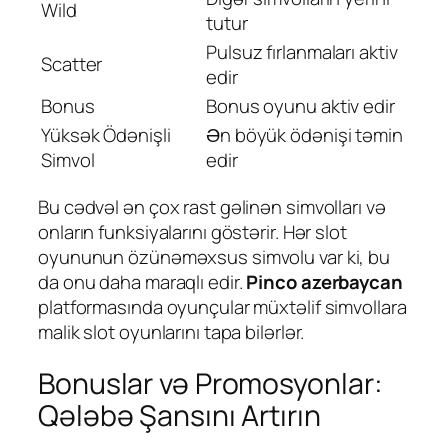
Wild
tutur
Pulsuz fırlanmaları aktiv
Scatter
edir
Bonus
Bonus oyunu aktiv edir
Yüksək Ödənişli
Ən böyük ödənişi təmin
Simvol
edir
Bu cədvəl ən çox rast gəlinən simvolları və
onların funksiyalarını göstərir. Hər slot
oyununun özünəməxsus simvolu var ki, bu
da onu daha maraqlı edir.
Pinco azerbaycan
platformasında oyunçular müxtəlif simvollara
malik slot oyunlarını tapa bilərlər.
Bonuslar və Promosyonlar:
Qələbə Şansını Artırın