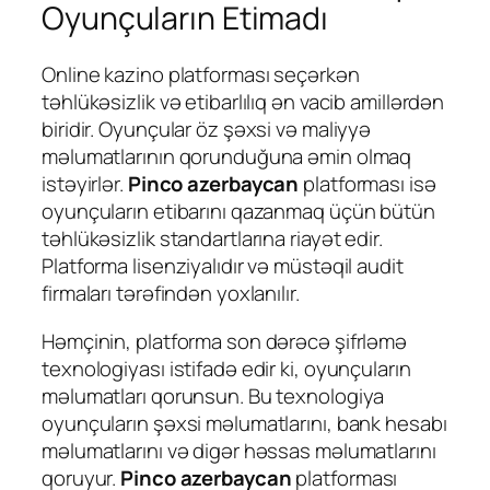
Oyunçuların Etimadı
Online kazino platforması seçərkən
təhlükəsizlik və etibarlılıq ən vacib amillərdən
biridir. Oyunçular öz şəxsi və maliyyə
məlumatlarının qorunduğuna əmin olmaq
istəyirlər.
Pinco azerbaycan
platforması isə
oyunçuların etibarını qazanmaq üçün bütün
təhlükəsizlik standartlarına riayət edir.
Platforma lisenziyalıdır və müstəqil audit
firmaları tərəfindən yoxlanılır.
Həmçinin, platforma son dərəcə şifrləmə
texnologiyası istifadə edir ki, oyunçuların
məlumatları qorunsun. Bu texnologiya
oyunçuların şəxsi məlumatlarını, bank hesabı
məlumatlarını və digər həssas məlumatlarını
qoruyur.
Pinco azerbaycan
platforması