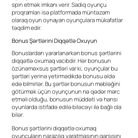
spin etmək imkanı verir. Sadiq oyunçu
proqramları isə platformada müntəzəm
olaraq oyun oynayan oyunçulara mükafatlar
təqdim edir.
Bonus Şərtlərini Diqqətlə Oxuyun
Bonuslardan yararlanarkən bonus şərtlərini
diqqətlə oxumaq vacibdir. Hər bonusun
özünəməxsus şərtləri var ki, oyunçular bu
şərtləri yerinə yetirmədikdə bonusu əldə
edə bilmirlər. Bu şərtlər bonusun məbləğini
götürmək üçün oyunçunun nə qədər mərc
etməli olduğu, bonusun müddəti və hansı
oyunlarda istifadə edilə biləcəyi ilə bağlı ola
bilər.
Bonus şərtlərini diqqətlə oxumaq
oyunçuların narazılıq yaratmasının qarşısını