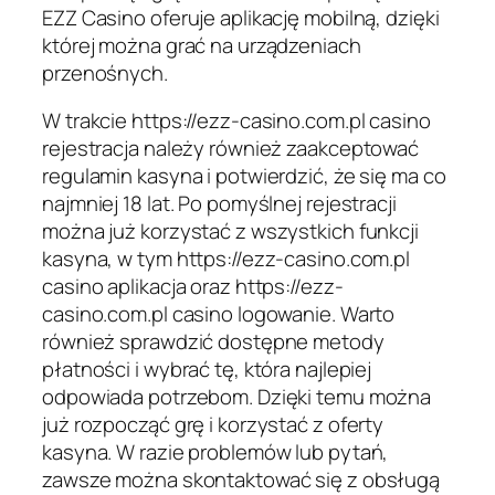
EZZ Casino oferuje aplikację mobilną, dzięki
której można grać na urządzeniach
przenośnych.
W trakcie https://ezz-casino.com.pl casino
rejestracja należy również zaakceptować
regulamin kasyna i potwierdzić, że się ma co
najmniej 18 lat. Po pomyślnej rejestracji
można już korzystać z wszystkich funkcji
kasyna, w tym https://ezz-casino.com.pl
casino aplikacja oraz https://ezz-
casino.com.pl casino logowanie. Warto
również sprawdzić dostępne metody
płatności i wybrać tę, która najlepiej
odpowiada potrzebom. Dzięki temu można
już rozpocząć grę i korzystać z oferty
kasyna. W razie problemów lub pytań,
zawsze można skontaktować się z obsługą