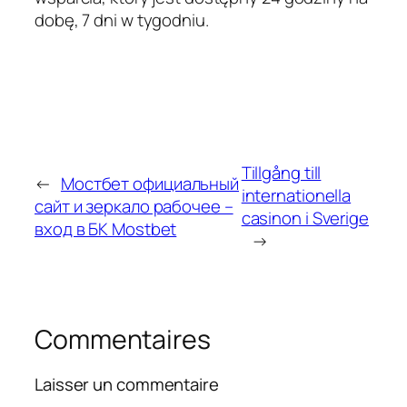
dobę, 7 dni w tygodniu.
Tillgång till
←
Мостбет официальный
internationella
сайт и зеркало рабочее –
casinon i Sverige
вход в БК Mostbet
→
Commentaires
Laisser un commentaire