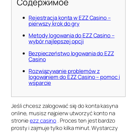
Содержимое
Rejestracja konta w EZZ Casino –
pierwszy krok do gry
Metody logowania do EZZ Casino –
wybór najlepszej opcji
Bezpieczeństwo logowania do EZZ
Casino
Rozwiązywanie problemów z
logowaniem do EZZ Casino – pomoc i
wsparcie
Jeśli chcesz zalogować się do konta kasyna
online, musisz najpierw utworzyć konto na
stronie
ezz casino
. Proces ten jest bardzo
prosty i zajmuje tylko kilka minut. Wystarczy