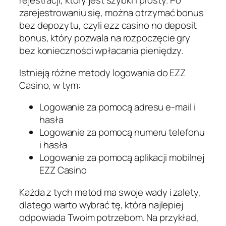
rejestracji, który jest szybki i prosty. Po
zarejestrowaniu się, można otrzymać bonus
bez depozytu, czyli ezz casino no deposit
bonus, który pozwala na rozpoczęcie gry
bez konieczności wpłacania pieniędzy.
Istnieją różne metody logowania do EZZ
Casino, w tym:
Logowanie za pomocą adresu e-mail i
hasła
Logowanie za pomocą numeru telefonu
i hasła
Logowanie za pomocą aplikacji mobilnej
EZZ Casino
Każda z tych metod ma swoje wady i zalety,
dlatego warto wybrać tę, która najlepiej
odpowiada Twoim potrzebom. Na przykład,