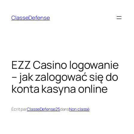
Aller
au
ClasseDefense
contenu
EZZ Casino logowanie
– jak zalogować się do
konta kasyna online
Écrit par
ClasseDefense25
dans
Non classé