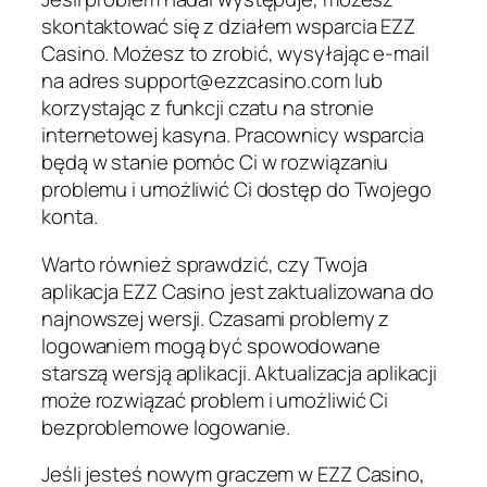
skontaktować się z działem wsparcia EZZ
Casino. Możesz to zrobić, wysyłając e-mail
na adres support@ezzcasino.com lub
korzystając z funkcji czatu na stronie
internetowej kasyna. Pracownicy wsparcia
będą w stanie pomóc Ci w rozwiązaniu
problemu i umożliwić Ci dostęp do Twojego
konta.
Warto również sprawdzić, czy Twoja
aplikacja EZZ Casino jest zaktualizowana do
najnowszej wersji. Czasami problemy z
logowaniem mogą być spowodowane
starszą wersją aplikacji. Aktualizacja aplikacji
może rozwiązać problem i umożliwić Ci
bezproblemowe logowanie.
Jeśli jesteś nowym graczem w EZZ Casino,