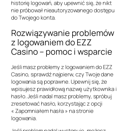
historię logowań, aby upewnić się, że nikt
nie próbował nieautoryzowanego dostępu
do Twojego konta.
Rozwiązywanie problemów
z logowaniem do EZZ
Casino – pomoc i wsparcie
Jeśli masz problemy z logowaniem do EZZ
Casino, sprawdź najpierw, czy Twoje dane
logowania są poprawne. Upewnij się, że
wpisujesz prawidłową nazwę użytkownika i
hasło. Jeśli nadal masz problemy, spróbuj
zresetować hasło, korzystając z opcji
« Zapomniałem hasła » na stronie
logowania.
Jeśli problem nadal występuje, możesz