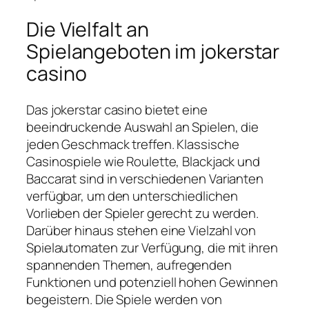
Die Vielfalt an
Spielangeboten im jokerstar
casino
Das jokerstar casino bietet eine
beeindruckende Auswahl an Spielen, die
jeden Geschmack treffen. Klassische
Casinospiele wie Roulette, Blackjack und
Baccarat sind in verschiedenen Varianten
verfügbar, um den unterschiedlichen
Vorlieben der Spieler gerecht zu werden.
Darüber hinaus stehen eine Vielzahl von
Spielautomaten zur Verfügung, die mit ihren
spannenden Themen, aufregenden
Funktionen und potenziell hohen Gewinnen
begeistern. Die Spiele werden von