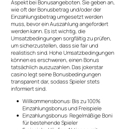
Aspekt bei Bonusangeboten. Sie geben an,
wie oft der Bonusbetrag und/oder der
Einzahlungsbetrag umgesetzt werden
muss, bevor ein Auszahlung angefordert
werden kann. Es ist wichtig, die
Umsatzbedingungen sorgfältig zu prüfen,
um sicherzustellen, dass sie fair und
realistisch sind. Hohe Umsatzbedingungen
können es erschweren, einen Bonus
tatsächlich auszuzahlen. Das jokerstar
casino legt seine Bonusbedingungen
transparent dar, sodass Spieler stets
informiert sind.
Willkommensbonus: Bis zu 100%
Einzahlungsbonus und Freispiele
Einzahlungsbonus: Regelmäßige Boni
für bestehende Spieler