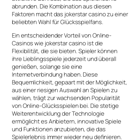
abrunden. Die Kombination aus diesen
Faktoren macht das jokerstar casino zu einer
beliebten Wahl für Glücksspielfans.
Ein entscheidender Vorteil von Online-
Casinos wie jokerstar casino ist die
Flexibilität, die sie bieten. Spieler können
ihre Lieblingsspiele jederzeit und überall
genießen, solange sie eine
Internetverbindung haben. Diese
Bequemlichkeit, gepaart mit der Möglichkeit,
aus einer riesigen Auswahl an Spielen zu
wählen, trägt zur wachsenden Popularität
von Online-Glücksspielen bei. Die stetige
Weiterentwicklung der Technologie
ermöglicht es Anbietern, innovative Spiele
und Funktionen anzubieten, die das
Spielerlebnis immer wieder neu definieren.