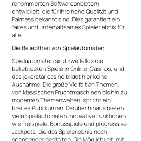
renommierten Softwareanbietern
entwickelt, die für ihre hohe Qualität und
Fairness bekannt sind. Dies garantiert ein
faires und unterhaltsames Spielerlebnis für
alle.
Die Beliebtheit von Spielautomaten
Spielautomaten sind zweifellos die
beliebtesten Spiele in Online-Casinos, und
das jokerstar casino bildet hier keine
Ausnahme. Die große Vielfalt an Themen,
von klassischen Fruchtmaschinen bis hin zu
modernen Themenwelten, spricht ein
breites Publikum an. Darüber hinaus bieten
viele Spielautomaten innovative Funktionen
wie Freispiele, Bonusspiele und progressive
Jackpots, die das Spielerlebnis noch
spannender gestalten. Die Möglichkeit, mit