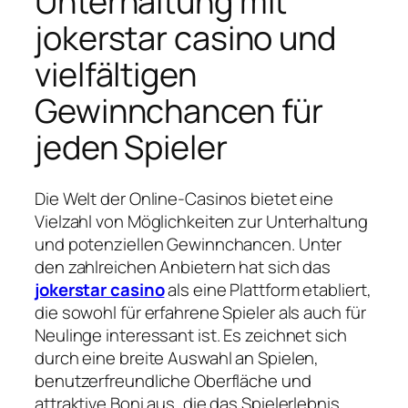
Unterhaltung mit
jokerstar casino und
vielfältigen
Gewinnchancen für
jeden Spieler
Die Welt der Online-Casinos bietet eine
Vielzahl von Möglichkeiten zur Unterhaltung
und potenziellen Gewinnchancen. Unter
den zahlreichen Anbietern hat sich das
jokerstar casino
als eine Plattform etabliert,
die sowohl für erfahrene Spieler als auch für
Neulinge interessant ist. Es zeichnet sich
durch eine breite Auswahl an Spielen,
benutzerfreundliche Oberfläche und
attraktive Boni aus, die das Spielerlebnis