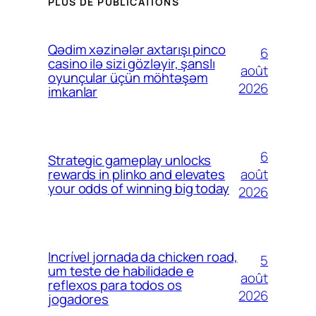
PLUS DE PUBLICATIONS
Qədim xəzinələr axtarışı pinco
6
casino ilə sizi gözləyir, şanslı
août
oyunçular üçün möhtəşəm
2026
imkanlar
6
Strategic gameplay unlocks
août
rewards in plinko and elevates
your odds of winning big today
2026
Incrível jornada da chicken road,
5
um teste de habilidade e
août
reflexos para todos os
2026
jogadores