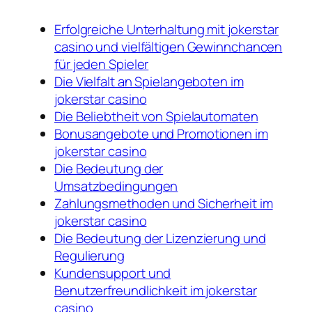
Erfolgreiche Unterhaltung mit jokerstar
casino und vielfältigen Gewinnchancen
für jeden Spieler
Die Vielfalt an Spielangeboten im
jokerstar casino
Die Beliebtheit von Spielautomaten
Bonusangebote und Promotionen im
jokerstar casino
Die Bedeutung der
Umsatzbedingungen
Zahlungsmethoden und Sicherheit im
jokerstar casino
Die Bedeutung der Lizenzierung und
Regulierung
Kundensupport und
Benutzerfreundlichkeit im jokerstar
casino