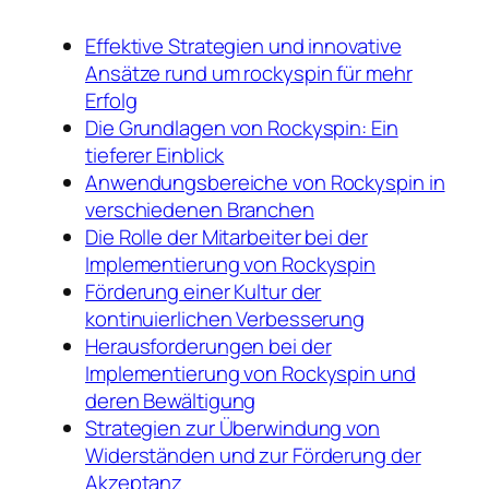
Effektive Strategien und innovative
Ansätze rund um rockyspin für mehr
Erfolg
Die Grundlagen von Rockyspin: Ein
tieferer Einblick
Anwendungsbereiche von Rockyspin in
verschiedenen Branchen
Die Rolle der Mitarbeiter bei der
Implementierung von Rockyspin
Förderung einer Kultur der
kontinuierlichen Verbesserung
Herausforderungen bei der
Implementierung von Rockyspin und
deren Bewältigung
Strategien zur Überwindung von
Widerständen und zur Förderung der
Akzeptanz