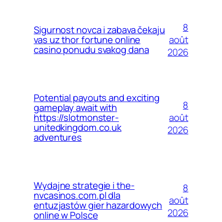
8
Sigurnost novca i zabava čekaju
août
vas uz thor fortune online
casino ponudu svakog dana
2026
Potential payouts and exciting
8
gameplay await with
août
https://slotmonster-
unitedkingdom.co.uk
2026
adventures
Wydajne strategie i the-
8
nvcasinos.com.pl dla
août
entuzjastów gier hazardowych
2026
online w Polsce