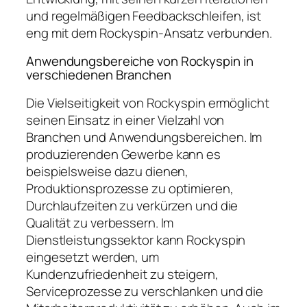
und regelmäßigen Feedbackschleifen, ist
eng mit dem Rockyspin-Ansatz verbunden.
Anwendungsbereiche von Rockyspin in
verschiedenen Branchen
Die Vielseitigkeit von Rockyspin ermöglicht
seinen Einsatz in einer Vielzahl von
Branchen und Anwendungsbereichen. Im
produzierenden Gewerbe kann es
beispielsweise dazu dienen,
Produktionsprozesse zu optimieren,
Durchlaufzeiten zu verkürzen und die
Qualität zu verbessern. Im
Dienstleistungssektor kann Rockyspin
eingesetzt werden, um
Kundenzufriedenheit zu steigern,
Serviceprozesse zu verschlanken und die