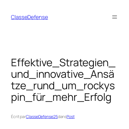
Aller
au
ClasseDefense
contenu
Effektive_Strategien_
und_innovative_Ansä
tze_rund_um_rockys
pin_für_mehr_Erfolg
Écrit par
ClasseDefense25
dans
Post