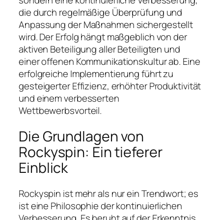
sondern eine kontinuierliche Verbesserung,
die durch regelmäßige Überprüfung und
Anpassung der Maßnahmen sichergestellt
wird. Der Erfolg hängt maßgeblich von der
aktiven Beteiligung aller Beteiligten und
einer offenen Kommunikationskultur ab. Eine
erfolgreiche Implementierung führt zu
gesteigerter Effizienz, erhöhter Produktivität
und einem verbesserten
Wettbewerbsvorteil.
Die Grundlagen von
Rockyspin: Ein tieferer
Einblick
Rockyspin ist mehr als nur ein Trendwort; es
ist eine Philosophie der kontinuierlichen
Verbesserung. Es beruht auf der Erkenntnis,