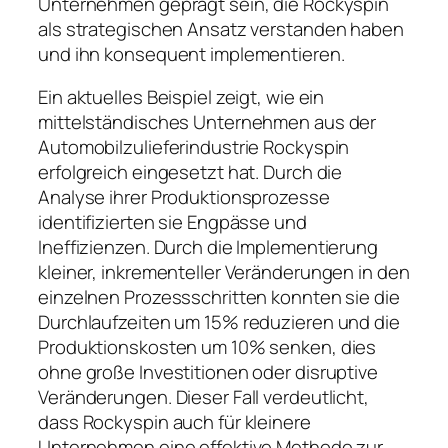
Unternehmen geprägt sein, die Rockyspin
als strategischen Ansatz verstanden haben
und ihn konsequent implementieren.
Ein aktuelles Beispiel zeigt, wie ein
mittelständisches Unternehmen aus der
Automobilzulieferindustrie Rockyspin
erfolgreich eingesetzt hat. Durch die
Analyse ihrer Produktionsprozesse
identifizierten sie Engpässe und
Ineffizienzen. Durch die Implementierung
kleiner, inkrementeller Veränderungen in den
einzelnen Prozessschritten konnten sie die
Durchlaufzeiten um 15% reduzieren und die
Produktionskosten um 10% senken, dies
ohne große Investitionen oder disruptive
Veränderungen. Dieser Fall verdeutlicht,
dass Rockyspin auch für kleinere
Unternehmen eine effektive Methode zur