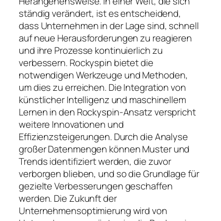
Herangehensweise. In einer Welt, die sich
ständig verändert, ist es entscheidend,
dass Unternehmen in der Lage sind, schnell
auf neue Herausforderungen zu reagieren
und ihre Prozesse kontinuierlich zu
verbessern. Rockyspin bietet die
notwendigen Werkzeuge und Methoden,
um dies zu erreichen. Die Integration von
künstlicher Intelligenz und maschinellem
Lernen in den Rockyspin-Ansatz verspricht
weitere Innovationen und
Effizienzsteigerungen. Durch die Analyse
großer Datenmengen können Muster und
Trends identifiziert werden, die zuvor
verborgen blieben, und so die Grundlage für
gezielte Verbesserungen geschaffen
werden. Die Zukunft der
Unternehmensoptimierung wird von