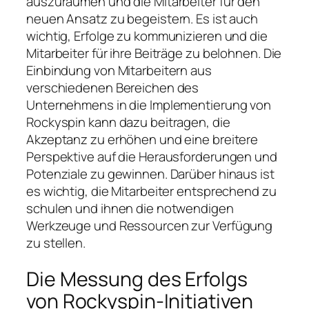
auszuräumen und die Mitarbeiter für den
neuen Ansatz zu begeistern. Es ist auch
wichtig, Erfolge zu kommunizieren und die
Mitarbeiter für ihre Beiträge zu belohnen. Die
Einbindung von Mitarbeitern aus
verschiedenen Bereichen des
Unternehmens in die Implementierung von
Rockyspin kann dazu beitragen, die
Akzeptanz zu erhöhen und eine breitere
Perspektive auf die Herausforderungen und
Potenziale zu gewinnen. Darüber hinaus ist
es wichtig, die Mitarbeiter entsprechend zu
schulen und ihnen die notwendigen
Werkzeuge und Ressourcen zur Verfügung
zu stellen.
Die Messung des Erfolgs
von Rockyspin-Initiativen