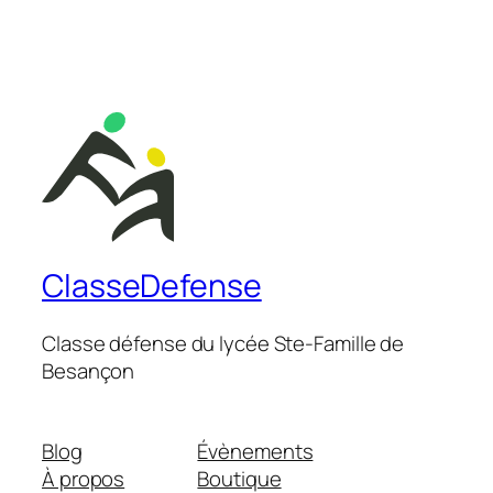
ClasseDefense
Classe défense du lycée Ste-Famille de
Besançon
Blog
Évènements
À propos
Boutique