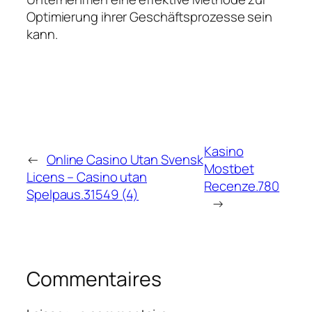
Optimierung ihrer Geschäftsprozesse sein
kann.
Kasino
←
Online Casino Utan Svensk
Mostbet
Licens – Casino utan
Recenze.780
Spelpaus.31549 (4)
→
Commentaires