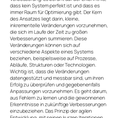
dass kein System perfekt ist und dass es
immer Raum für Optimierung gibt. Der Kern
des Ansatzes liegt darin, kleine,
inkrementelle Veränderungen vorzunehmen,
die sich im Laufe der Zeit zu großen
Verbesserungen summieren. Diese
Veränderungen können sich auf
verschiedene Aspekte eines Systems
beziehen, beispielsweise auf Prozesse,
Abläufe, Strukturen oder Technologien.
Wichtig ist, dass die Veränderungen
datengestützt und messbar sind, um ihren
Erfolg zu überprüfen und gegebenenfalls
Anpassungen vorzunehmen. Es geht darum,
aus Fehlern zu lernen und die gewonnenen
Erkenntnisse in zukünftige Verbesserungen
einzubeziehen. Das Prinzip der agilen
Entwicklung, mit seinen kurzen Iterationen