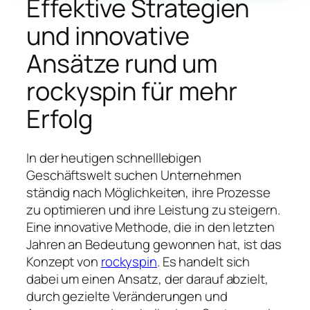
Effektive Strategien
und innovative
Ansätze rund um
rockyspin für mehr
Erfolg
In der heutigen schnelllebigen
Geschäftswelt suchen Unternehmen
ständig nach Möglichkeiten, ihre Prozesse
zu optimieren und ihre Leistung zu steigern.
Eine innovative Methode, die in den letzten
Jahren an Bedeutung gewonnen hat, ist das
Konzept von
rockyspin
. Es handelt sich
dabei um einen Ansatz, der darauf abzielt,
durch gezielte Veränderungen und