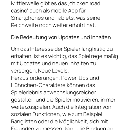
Mittlerweile gibt es das „chicken road
casino“ auch als mobile App für
Smartphones und Tablets, was seine
Reichweite noch weiter erhöht hat.
Die Bedeutung von Updates und Inhalten
Um das Interesse der Spieler langfristig zu
erhalten, ist es wichtig, das Spiel regelmäßig
mit Updates und neuen Inhalten zu
versorgen. Neue Levels,
Herausforderungen, Power-Ups und
Hühnchen-Charaktere können das
Spielerlebnis abwechslungsreicher
gestalten und die Spieler motivieren, immer
weiterzuspielen. Auch die Integration von
sozialen Funktionen, wie zum Beispiel
Ranglisten oder die Möglichkeit, sich mit
Freunden zu messen, kann die Bindung an