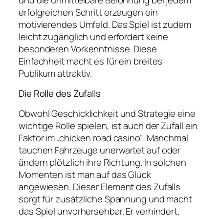
erfolgreichen Schritt erzeugen ein
motivierendes Umfeld. Das Spiel ist zudem
leicht zugänglich und erfordert keine
besonderen Vorkenntnisse. Diese
Einfachheit macht es für ein breites
Publikum attraktiv.
Die Rolle des Zufalls
Obwohl Geschicklichkeit und Strategie eine
wichtige Rolle spielen, ist auch der Zufall ein
Faktor im „chicken road casino“. Manchmal
tauchen Fahrzeuge unerwartet auf oder
ändern plötzlich ihre Richtung. In solchen
Momenten ist man auf das Glück
angewiesen. Dieser Element des Zufalls
sorgt für zusätzliche Spannung und macht
das Spiel unvorhersehbar. Er verhindert,