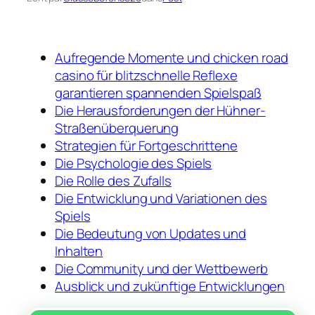
Aufregende Momente und chicken road
casino für blitzschnelle Reflexe
garantieren spannenden Spielspaß
Die Herausforderungen der Hühner-
Straßenüberquerung
Strategien für Fortgeschrittene
Die Psychologie des Spiels
Die Rolle des Zufalls
Die Entwicklung und Variationen des
Spiels
Die Bedeutung von Updates und
Inhalten
Die Community und der Wettbewerb
Ausblick und zukünftige Entwicklungen