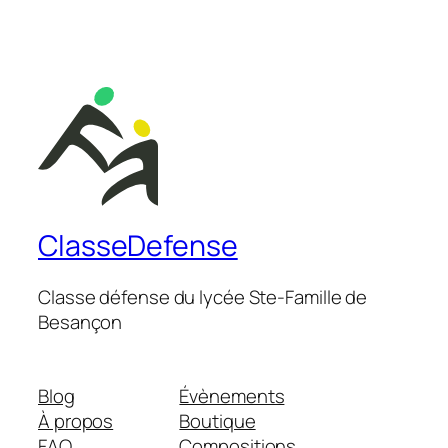
ClasseDefense
Classe défense du lycée Ste-Famille de
Besançon
Blog
Évènements
À propos
Boutique
FAQ
Compositions