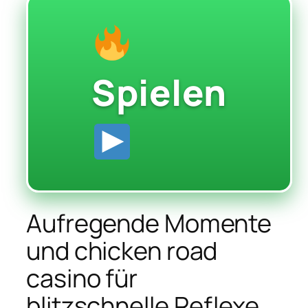
Spielen
Aufregende Momente
und chicken road
casino für
blitzschnelle Reflexe