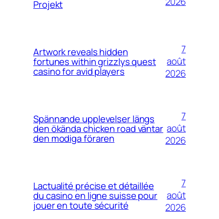
2026
Projekt
7
Artwork reveals hidden
août
fortunes within grizzlys quest
casino for avid players
2026
7
Spännande upplevelser längs
août
den ökända chicken road väntar
den modiga föraren
2026
7
Lactualité précise et détaillée
août
du casino en ligne suisse pour
jouer en toute sécurité
2026