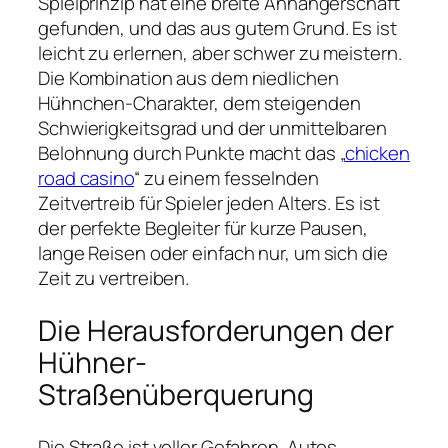
Spielprinzip hat eine breite Anhängerschaft
gefunden, und das aus gutem Grund. Es ist
leicht zu erlernen, aber schwer zu meistern.
Die Kombination aus dem niedlichen
Hühnchen-Charakter, dem steigenden
Schwierigkeitsgrad und der unmittelbaren
Belohnung durch Punkte macht das „
chicken
road casino
“ zu einem fesselnden
Zeitvertreib für Spieler jeden Alters. Es ist
der perfekte Begleiter für kurze Pausen,
lange Reisen oder einfach nur, um sich die
Zeit zu vertreiben.
Die Herausforderungen der
Hühner-
Straßenüberquerung
Die Straße ist voller Gefahren. Autos,