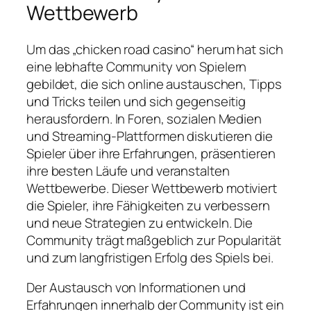
Wettbewerb
Um das „chicken road casino“ herum hat sich
eine lebhafte Community von Spielern
gebildet, die sich online austauschen, Tipps
und Tricks teilen und sich gegenseitig
herausfordern. In Foren, sozialen Medien
und Streaming-Plattformen diskutieren die
Spieler über ihre Erfahrungen, präsentieren
ihre besten Läufe und veranstalten
Wettbewerbe. Dieser Wettbewerb motiviert
die Spieler, ihre Fähigkeiten zu verbessern
und neue Strategien zu entwickeln. Die
Community trägt maßgeblich zur Popularität
und zum langfristigen Erfolg des Spiels bei.
Der Austausch von Informationen und
Erfahrungen innerhalb der Community ist ein