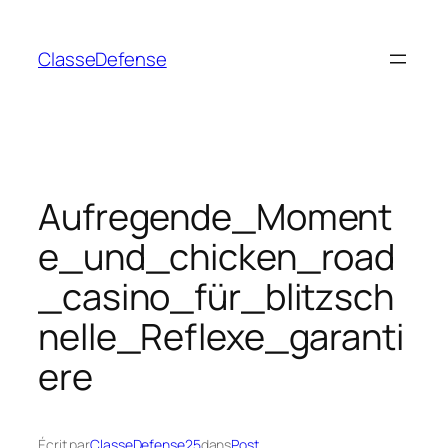
Aller
au
ClasseDefense
contenu
Aufregende_Moment
e_und_chicken_road
_casino_für_blitzsch
nelle_Reflexe_garanti
ere
Écrit par
ClasseDefense25
dans
Post