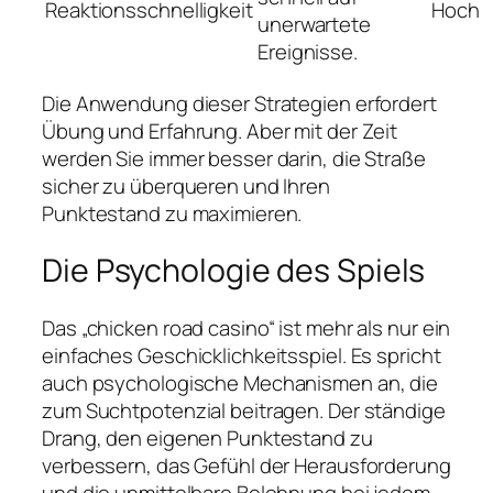
Reaktionsschnelligkeit
Hoch
unerwartete
Ereignisse.
Die Anwendung dieser Strategien erfordert
Übung und Erfahrung. Aber mit der Zeit
werden Sie immer besser darin, die Straße
sicher zu überqueren und Ihren
Punktestand zu maximieren.
Die Psychologie des Spiels
Das „chicken road casino“ ist mehr als nur ein
einfaches Geschicklichkeitsspiel. Es spricht
auch psychologische Mechanismen an, die
zum Suchtpotenzial beitragen. Der ständige
Drang, den eigenen Punktestand zu
verbessern, das Gefühl der Herausforderung
und die unmittelbare Belohnung bei jedem