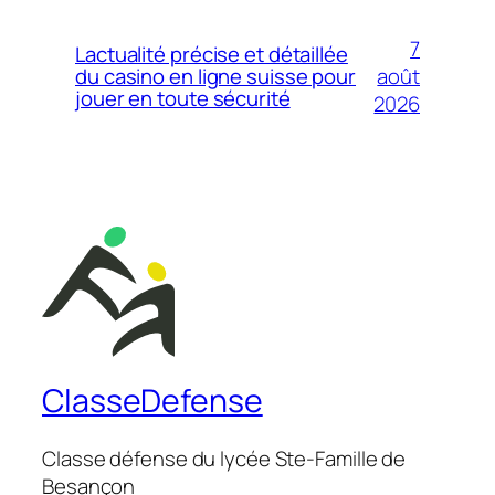
7
Lactualité précise et détaillée
août
du casino en ligne suisse pour
jouer en toute sécurité
2026
ClasseDefense
Classe défense du lycée Ste-Famille de
Besançon