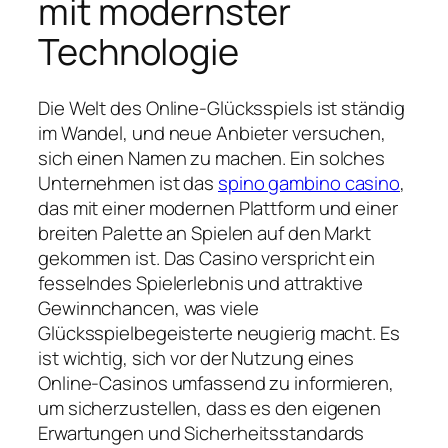
mit modernster
Technologie
Die Welt des Online-Glücksspiels ist ständig
im Wandel, und neue Anbieter versuchen,
sich einen Namen zu machen. Ein solches
Unternehmen ist das
spino gambino casino
,
das mit einer modernen Plattform und einer
breiten Palette an Spielen auf den Markt
gekommen ist. Das Casino verspricht ein
fesselndes Spielerlebnis und attraktive
Gewinnchancen, was viele
Glücksspielbegeisterte neugierig macht. Es
ist wichtig, sich vor der Nutzung eines
Online-Casinos umfassend zu informieren,
um sicherzustellen, dass es den eigenen
Erwartungen und Sicherheitsstandards