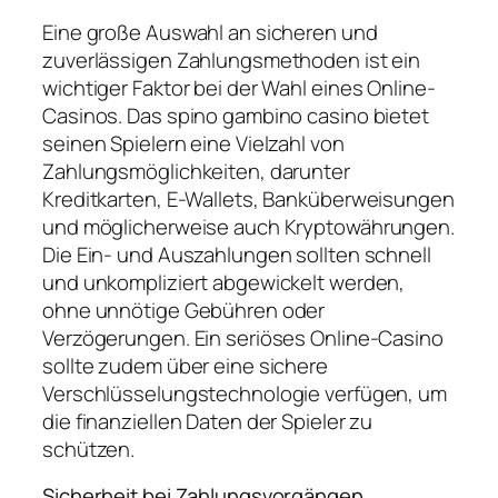
Eine große Auswahl an sicheren und
zuverlässigen Zahlungsmethoden ist ein
wichtiger Faktor bei der Wahl eines Online-
Casinos. Das spino gambino casino bietet
seinen Spielern eine Vielzahl von
Zahlungsmöglichkeiten, darunter
Kreditkarten, E-Wallets, Banküberweisungen
und möglicherweise auch Kryptowährungen.
Die Ein- und Auszahlungen sollten schnell
und unkompliziert abgewickelt werden,
ohne unnötige Gebühren oder
Verzögerungen. Ein seriöses Online-Casino
sollte zudem über eine sichere
Verschlüsselungstechnologie verfügen, um
die finanziellen Daten der Spieler zu
schützen.
Sicherheit bei Zahlungsvorgängen