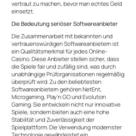
vertraut zu machen, bevor man echtes Geld
einsetzt.
Die Bedeutung seriöser Softwareanbieter
Die Zusammenarbeit mit bekannten und
vertrauenswürdigen Softwareanbietern ist
ein Qualitätsmerkmal für jedes Online-
Casino. Diese Anbieter stellen sicher, dass
die Spiele fair und zufällig sind, was durch
unabhängige Prüforganisationen regelmäßig
überprüft wird. Zu den beliebtesten
Softwareanbietern gehören NetEnt,
Microgaming, Play'n GO und Evolution
Gaming. Sie entwickeln nicht nur innovative
Spiele, sondern bieten auch eine hohe
Stabilität und Zuverlässigkeit der
Spielplattform. Die Verwendung modernster
Technologie gewährleistet ein