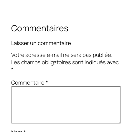
Commentaires
Laisser un commentaire
Votre adresse e-mail ne sera pas publiée.
Les champs obligatoires sont indiqués avec
*
Commentaire
*