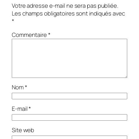
Votre adresse e-mail ne sera pas publiée.
Les champs obligatoires sont indiqués avec
*
Commentaire
*
Nom
*
E-mail
*
Site web