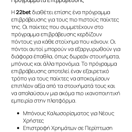
Προγράμματα Επιβράβευσης
Η
22bet
διαθέτει επίσης ένα πρόγραμμα
επιβράβευσης για τους πιο πιστούς παίκτες
της. Οι παίκτες που συμμετέχουν στο
πρόγραμμα επιβράβευσης κερδίζουν
πόντους για κάθε στοίχημα που κάνουν. Οι
πόντοι αυτοί μπορούν να εξαργυρωθούν για
διάφορα έπαθλα, όπως δωρεάν στοιχήματα,
μπόνους και άλλα προνόμια. Το πρόγραμμα
επιβράβευσης αποτελεί έναν εξαιρετικό
τρόπο για τους παίκτες να αποκομίσουν
επιπλέον αξία από τα στοιχήματά τους και
να απολαύσουν μια ακόμα πιο ικανοποιητική
εμπειρία στην πλατφόρμα.
Μπόνους Καλωσορίσματος για Νέους
Χρήστες
Επιστροφή Χρημάτων σε Περίπτωση