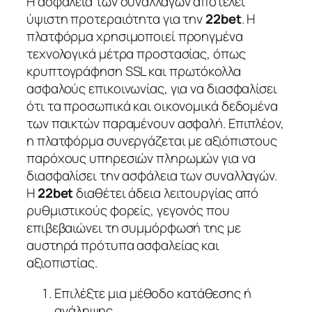
Η ασφάλεια των συναλλαγών αποτελεί
ύψιστη προτεραιότητα για την
22bet
. Η
πλατφόρμα χρησιμοποιεί προηγμένα
τεχνολογικά μέτρα προστασίας, όπως
κρυπτογράφηση SSL και πρωτόκολλα
ασφαλούς επικοινωνίας, για να διασφαλίσει
ότι τα προσωπικά και οικονομικά δεδομένα
των παικτών παραμένουν ασφαλή. Επιπλέον,
η πλατφόρμα συνεργάζεται με αξιόπιστους
παρόχους υπηρεσιών πληρωμών για να
διασφαλίσει την ασφάλεια των συναλλαγών.
Η
22bet
διαθέτει άδεια λειτουργίας από
ρυθμιστικούς φορείς, γεγονός που
επιβεβαιώνει τη συμμόρφωσή της με
αυστηρά πρότυπα ασφαλείας και
αξιοπιστίας.
Επιλέξτε μια μέθοδο κατάθεσης ή
ανάληψης.