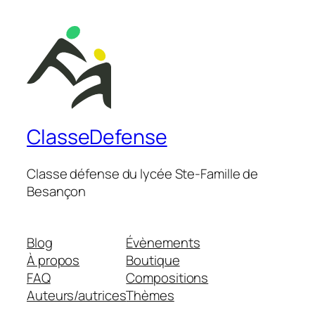
ClasseDefense
Classe défense du lycée Ste-Famille de
Besançon
Blog
Évènements
À propos
Boutique
FAQ
Compositions
Auteurs/autrices
Thèmes