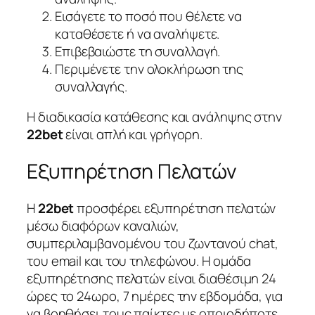
Εισάγετε το ποσό που θέλετε να
καταθέσετε ή να αναλήψετε.
Επιβεβαιώστε τη συναλλαγή.
Περιμένετε την ολοκλήρωση της
συναλλαγής.
Η διαδικασία κατάθεσης και ανάληψης στην
22bet
είναι απλή και γρήγορη.
Εξυπηρέτηση Πελατών
Η
22bet
προσφέρει εξυπηρέτηση πελατών
μέσω διαφόρων καναλιών,
συμπεριλαμβανομένου του ζωντανού chat,
του email και του τηλεφώνου. Η ομάδα
εξυπηρέτησης πελατών είναι διαθέσιμη 24
ώρες το 24ωρο, 7 ημέρες την εβδομάδα, για
να βοηθήσει τους παίκτες με οποιοδήποτε