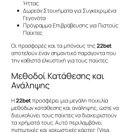
Ήττας
Δωρεάν Στοιχήματα για Συγκεκριμένα
Γεγονότα
Πρόγραμμα Επιβράβευσης για Πιστούς
Παίκτες
Οι προσφορές και τα μπόνους της
22bet
αποτελούν έναν σημαντικό παράγοντα που
την καθιστά ελκυστική για τους παίκτες.
Μεθοδοί Κατάθεσης και
Ανάληψης
Η
22bet
προσφέρει μια μεγάλη ποικιλία
μεθόδων κατάθεσης και ανάληψης, ώστε να
διευκολύνει τους παίκτες να διαχειριστούν
τα χρήματά τους. Αυτό περιλαμβάνει
πιστωτικές και χρεωστικές κάρτες (Visa,