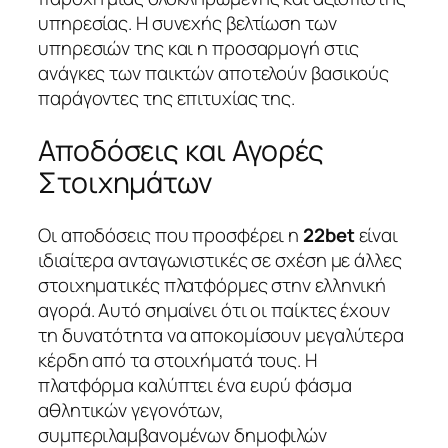
υπηρεσίας. Η συνεχής βελτίωση των
υπηρεσιών της και η προσαρμογή στις
ανάγκες των παικτών αποτελούν βασικούς
παράγοντες της επιτυχίας της.
Αποδόσεις και Αγορές
Στοιχημάτων
Οι αποδόσεις που προσφέρει η
22bet
είναι
ιδιαίτερα ανταγωνιστικές σε σχέση με άλλες
στοιχηματικές πλατφόρμες στην ελληνική
αγορά. Αυτό σημαίνει ότι οι παίκτες έχουν
τη δυνατότητα να αποκομίσουν μεγαλύτερα
κέρδη από τα στοιχήματά τους. Η
πλατφόρμα καλύπτει ένα ευρύ φάσμα
αθλητικών γεγονότων,
συμπεριλαμβανομένων δημοφιλών