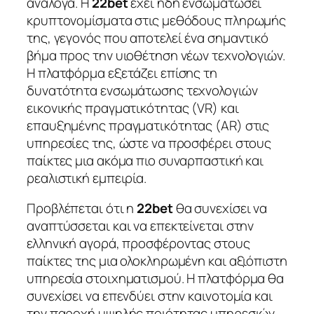
ανάλογα. Η
22bet
έχει ήδη ενσωματώσει
κρυπτονομίσματα στις μεθόδους πληρωμής
της, γεγονός που αποτελεί ένα σημαντικό
βήμα προς την υιοθέτηση νέων τεχνολογιών.
Η πλατφόρμα εξετάζει επίσης τη
δυνατότητα ενσωμάτωσης τεχνολογιών
εικονικής πραγματικότητας (VR) και
επαυξημένης πραγματικότητας (AR) στις
υπηρεσίες της, ώστε να προσφέρει στους
παίκτες μια ακόμα πιο συναρπαστική και
ρεαλιστική εμπειρία.
Προβλέπεται ότι η
22bet
θα συνεχίσει να
αναπτύσσεται και να επεκτείνεται στην
ελληνική αγορά, προσφέροντας στους
παίκτες της μια ολοκληρωμένη και αξιόπιστη
υπηρεσία στοιχηματισμού. Η πλατφόρμα θα
συνεχίσει να επενδύει στην καινοτομία και
την παροχή υψηλής ποιότητας υπηρεσιών,