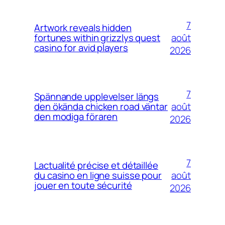
7
Artwork reveals hidden
août
fortunes within grizzlys quest
casino for avid players
2026
7
Spännande upplevelser längs
août
den ökända chicken road väntar
den modiga föraren
2026
7
Lactualité précise et détaillée
août
du casino en ligne suisse pour
jouer en toute sécurité
2026