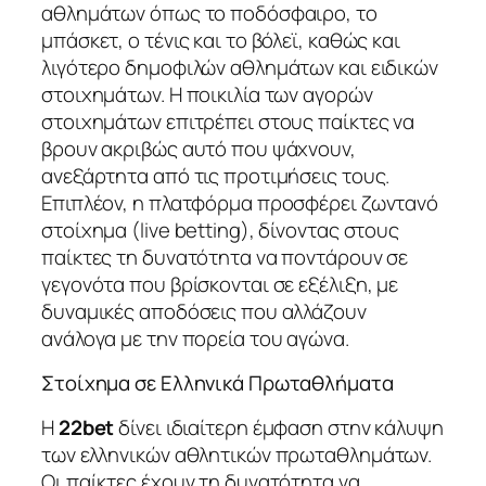
αθλημάτων όπως το ποδόσφαιρο, το
μπάσκετ, ο τένις και το βόλεϊ, καθώς και
λιγότερο δημοφιλών αθλημάτων και ειδικών
στοιχημάτων. Η ποικιλία των αγορών
στοιχημάτων επιτρέπει στους παίκτες να
βρουν ακριβώς αυτό που ψάχνουν,
ανεξάρτητα από τις προτιμήσεις τους.
Επιπλέον, η πλατφόρμα προσφέρει ζωντανό
στοίχημα (live betting), δίνοντας στους
παίκτες τη δυνατότητα να ποντάρουν σε
γεγονότα που βρίσκονται σε εξέλιξη, με
δυναμικές αποδόσεις που αλλάζουν
ανάλογα με την πορεία του αγώνα.
Στοίχημα σε Ελληνικά Πρωταθλήματα
Η
22bet
δίνει ιδιαίτερη έμφαση στην κάλυψη
των ελληνικών αθλητικών πρωταθλημάτων.
Οι παίκτες έχουν τη δυνατότητα να