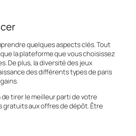
ncer
omprendre quelques aspects clés. Tout
er que la plateforme que vous choisissez
 De plus, la diversité des jeux
issance des différents types de paris
 gains.
e tirer le meilleur parti de votre
s gratuits aux offres de dépôt. Être