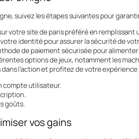
ligne, suivez les étapes suivantes pour garanti
ur votre site de paris préféré en remplissant u
 votre identité pour assurer la sécurité de vo
thode de paiement sécurisée pour alimenter
férentes options de jeux, notamment les machin
ans l’action et profitez de votre expérience 
n compte utilisateur.
cription.
es goûts.
imiser vos gains