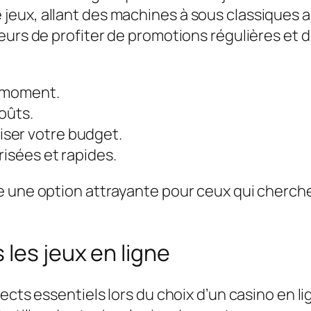
eux, allant des machines à sous classiques au
urs de profiter de promotions régulières et d’
t moment.
oûts.
ser votre budget.
risées et rapides.
 une option attrayante pour ceux qui cherchen
les jeux en ligne
ects essentiels lors du choix d’un casino en l