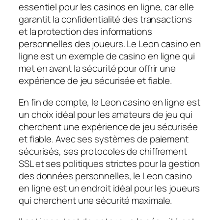
essentiel pour les casinos en ligne, car elle
garantit la confidentialité des transactions
et la protection des informations
personnelles des joueurs. Le Leon casino en
ligne est un exemple de casino en ligne qui
met en avant la sécurité pour offrir une
expérience de jeu sécurisée et fiable.
En fin de compte, le Leon casino en ligne est
un choix idéal pour les amateurs de jeu qui
cherchent une expérience de jeu sécurisée
et fiable. Avec ses systèmes de paiement
sécurisés, ses protocoles de chiffrement
SSL et ses politiques strictes pour la gestion
des données personnelles, le Leon casino
en ligne est un endroit idéal pour les joueurs
qui cherchent une sécurité maximale.