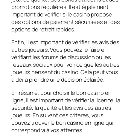
promotions régulières. Il est également
important de vérifier si le casino propose
des options de paiement sécurisées et des
options de retrait rapides.
Enfin, il est important de vérifier les avis des
autres joueurs. Vous pouvez le faire en
vérifiant les forums de discussion ou les
réseaux sociaux pour voir ce que les autres
joueurs pensent du casino. Cela peut vous
aider à prendre une décision éclairée.
En résumé, pour choisir le bon casino en
ligne, il est important de vérifier la licence, la
sécurité, la qualité et les avis des autres
joueurs. En suivant ces critères, vous
pouvez trouver le bon casino en ligne qui
correspondra à vos attentes.