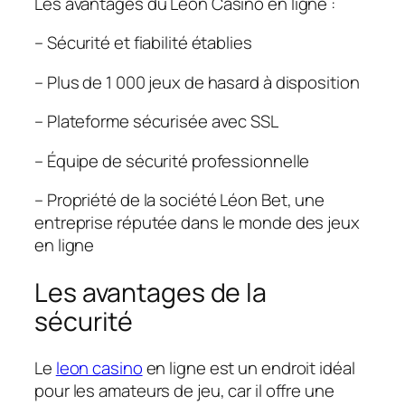
Les avantages du Léon Casino en ligne :
– Sécurité et fiabilité établies
– Plus de 1 000 jeux de hasard à disposition
– Plateforme sécurisée avec SSL
– Équipe de sécurité professionnelle
– Propriété de la société Léon Bet, une
entreprise réputée dans le monde des jeux
en ligne
Les avantages de la
sécurité
Le
leon casino
en ligne est un endroit idéal
pour les amateurs de jeu, car il offre une