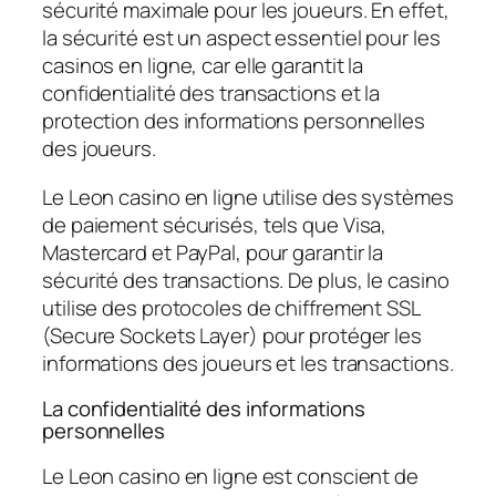
sécurité maximale pour les joueurs. En effet,
la sécurité est un aspect essentiel pour les
casinos en ligne, car elle garantit la
confidentialité des transactions et la
protection des informations personnelles
des joueurs.
Le Leon casino en ligne utilise des systèmes
de paiement sécurisés, tels que Visa,
Mastercard et PayPal, pour garantir la
sécurité des transactions. De plus, le casino
utilise des protocoles de chiffrement SSL
(Secure Sockets Layer) pour protéger les
informations des joueurs et les transactions.
La confidentialité des informations
personnelles
Le Leon casino en ligne est conscient de