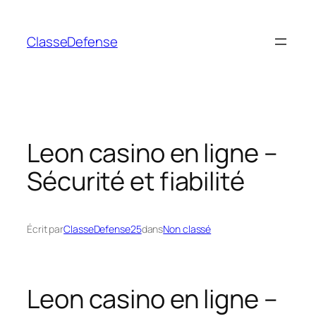
Aller
au
ClasseDefense
contenu
Leon casino en ligne –
Sécurité et fiabilité
Écrit par
ClasseDefense25
dans
Non classé
Leon casino en ligne –