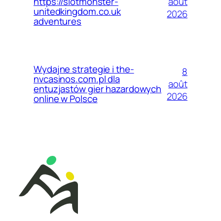
août
https://slotmonster-
unitedkingdom.co.uk
2026
adventures
Wydajne strategie i the-
8
nvcasinos.com.pl dla
août
entuzjastów gier hazardowych
2026
online w Polsce