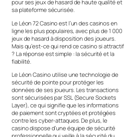
pour ses jeux de hasard de haute qualité et
sa plateforme sécurisée.
Le Léon 72 Casino est l’un des casinos en
ligne les plus populaires, avec plus de 1 000
jeux de hasard à disposition des joueurs.
Mais qu’est-ce qui rend ce casino si attractif
? La réponse est simple : la sécurité et la
fiabilité.
Le Léon Casino utilise une technologie de
sécurité de pointe pour protéger les
données de ses joueurs. Les transactions
sont sécurisées par SSL (Secure Sockets
Layer), ce qui signifie que les informations
de paiement sont cryptées et protégées
contre les cyber-attaques. De plus, le
casino dispose d’une équipe de sécurité
professionnelle qui veille à la sécurité du