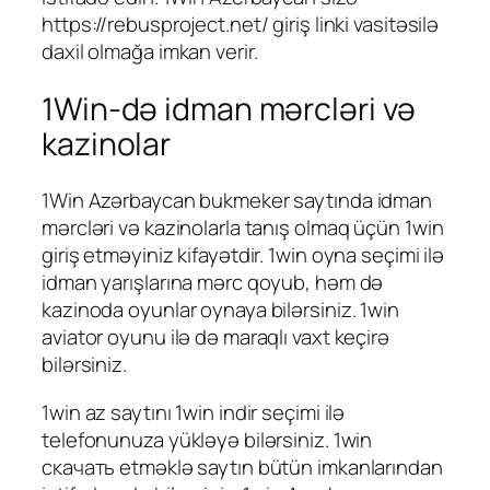
https://rebusproject.net/ giriş linki vasitəsilə
daxil olmağa imkan verir.
1Win-də idman mərcləri və
kazinolar
1Win Azərbaycan bukmeker saytında idman
mərcləri və kazinolarla tanış olmaq üçün 1win
giriş etməyiniz kifayətdir. 1win oyna seçimi ilə
idman yarışlarına mərc qoyub, həm də
kazinoda oyunlar oynaya bilərsiniz. 1win
aviator oyunu ilə də maraqlı vaxt keçirə
bilərsiniz.
1win az saytını 1win indir seçimi ilə
telefonunuza yükləyə bilərsiniz. 1win
скачать etməklə saytın bütün imkanlarından